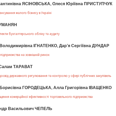
Фантинівна ЯСІНОВСЬКА, Олеся Юріївна ПРИСТУПЧУК
нсування малого бізнесу в Україні
ТУМАНЯН
пекти бухгалтерського обліку та аудиту
 Володимирівна ІГНАТЕНКО, Дар’я Сергіївна ДУНДАР
 підприємства на зовнішній ринок
Салам ТАРАВАТ
освід державного регулювання та контролю у сфері публічних закупівель
 Борисівна ГОРОДЕЦЬКА, Алла Григорівна ІВАЩЕНКО
щення комерційної ефективності торговельного підприємства
ндр Васильович ЧЕПЕЛЬ