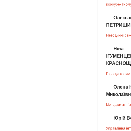
конкурентному
Олекс
ПЕТРИШИН
Методичні рек
Ніна 
ІГУМЕНЦЕ
КРАСНОЩ
Парадигма мен
Олена 
Миколаївн
Менеджмент "зе
Юрій В
Управління ін