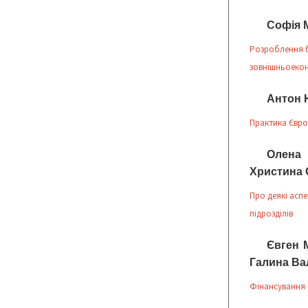
Софія 
Розроблення б
зовнішньоекон
Антон 
Практика Євро
Олена
Христина 
Про деякі асп
підрозділів
Євген 
Галина Ва
Фінансування 