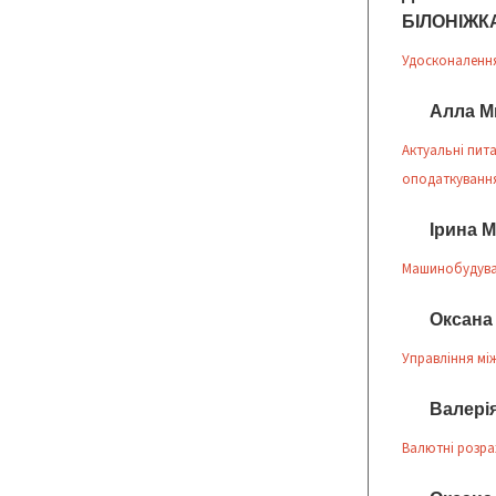
БІЛОНІЖК
Удосконалення
Алла М
Актуальні пит
оподаткування
Ірина 
Машинобудуван
Оксана
Управління мі
Валері
Валютні розрах