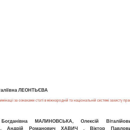
італіївна ЛЕОНТЬЄВА
мінації за ознаками статі в міжнародній та національній системі захисту пра
Богданівна МАЛИНОВСЬКА, Олексій Віталійов
, Андрій Романович ХАВИЧ , Віктор Павлов