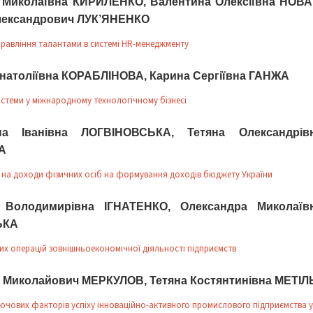
 Миколаївна КИРИЛЕНКО, Валентина Олексіївна НОВА
лександрович ЛУК’ЯНЕНКО
правління талантами в системі HR-менеджменту
Анатоліївна КОРАБЛІНОВА, Карина Сергіївна ГАНЖА
стеми у міжнародному технологічному бізнесі
ана Іванівна ЛОГВІНОВСЬКА, Тетяна Олександрів
А
 на доходи фізичних осіб на формування доходів бюджету України
 Володимирівна ІГНАТЕНКО, Олександра Миколаїв
ЬКА
их операцій зовнішньоекономічної діяльності підприємств
 Миколайович МЕРКУЛОВ, Тетяна Костянтинівна МЕТІЛ
ючових факторів успіху інноваційно-активного промислового підприємства у