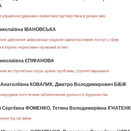
А
 управління державно-приватним партнерством в умовах змін
иколаївна ІВАНОВСЬКА
ання здійснення цифровізації надання адміністративних послуг у сфері
 в Україні: нормативно-правовий аспект
Миколаївна ЄПІФАНОВА
ня як стратегічна галузь країни: проблеми, стратегії вирішення
 Анатоліївна КОВАЛИК, Дмитро Володимирович БІБІК
жнародним логістичним забезпеченням діяльності підприємства
я Сергіївна ФОМЕНКО, Тетяна Володимирівна ІГНАТЕН
унки під час війни