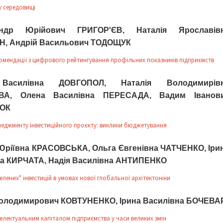
 середовищі
андр Юрійович ГРИГОР'ЄВ, Наталія Ярославів
, Андрій Васильович ТОДОЩУК
омендації з цифрового рейтингування профільних показників підприємств
Василівна ДОВГОПОЛ, Наталія Володимирів
ВА, Олена Василівна ПЕРЕСАДА, Вадим Іванов
ОК
еджменту інвестиційного проєкту: виклики бюджетування
Юріївна КРАСОВСЬКА, Ольга Євгенівна ЧАТЧЕНКО, Іри
а КИРЧАТА, Надія Василівна АНТИПЕНКО
лених" інвестицій в умовах нової глобальної архітектоніки
олодимирович КОВТУНЕНКО, Ірина Василівна БОЧЕВА
телектуальним капіталом підприємства у часи великих змін