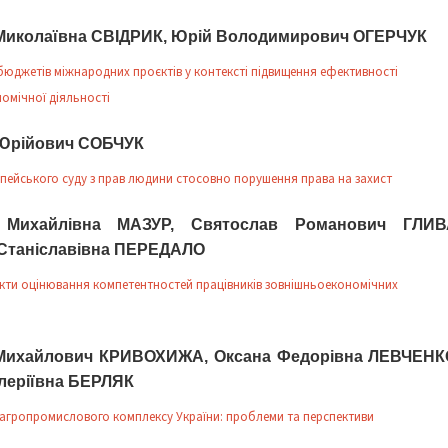
Миколаївна СВІДРИК, Юрій Володимирович ОГЕРЧУК
юджетів міжнародних проєктів у контексті підвищення ефективності
омічної діяльності
Юрійович СОБЧУК
пейського суду з прав людини стосовно порушення права на захист
 Михайлівна МАЗУР, Святослав Романович ГЛИВ
Станіславівна ПЕРЕДАЛО
екти оцінювання компетентностей працівників зовнішньоекономічних
Михайлович КРИВОХИЖА, Оксана Федорівна ЛЕВЧЕНК
леріївна БЕРЛЯК
агропромислового комплексу України: проблеми та перспективи