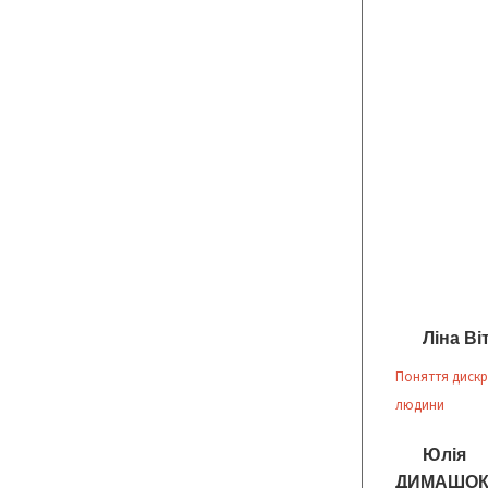
Ліна В
Поняття дискри
людини
Юлія 
ДИМАШОК