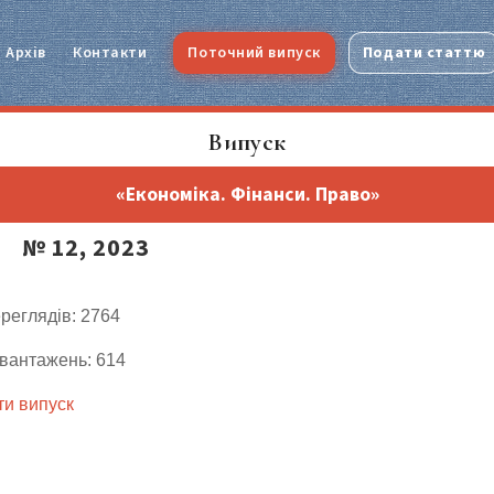
Архів
Контакти
Поточний випуск
Подати статтю
Випуск
«Економіка. Фінанси. Право»
№ 12, 2023
ереглядів: 2764
авантажень: 614
и випуск