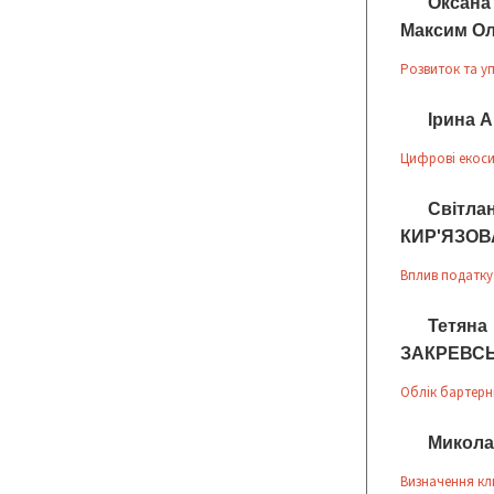
Оксана
Максим О
Розвиток та у
Ірина 
Цифрові екоси
Світл
КИР'ЯЗОВ
Вплив податку
Тетяна
ЗАКРЕВС
Облік бартерн
Микола
Визначення кл