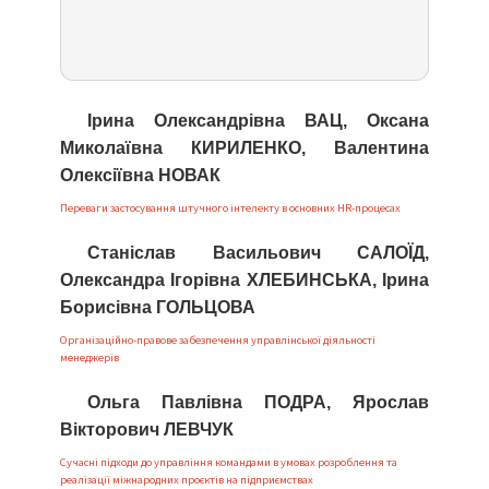
Ірина Олександрівна ВАЦ, Оксана
Миколаївна КИРИЛЕНКО, Валентина
Олексіївна НОВАК
Переваги застосування штучного інтелекту в основних HR-процесах
Станіслав Васильович САЛОЇД,
Олександра Ігорівна ХЛЕБИНСЬКА, Ірина
Борисівна ГОЛЬЦОВА
Організаційно-правове забезпечення управлінської діяльності
менеджерів
Ольга Павлівна ПОДРА, Ярослав
Вікторович ЛЕВЧУК
Сучасні підходи до управління командами в умовах розроблення та
реалізації міжнародних проєктів на підприємствах