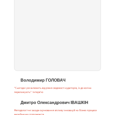
Володимир ГОЛОВАЧ
"Сьогодні усе залежить від рівня свідомості аудиторів, їх до коліна
переламують". Інтерв’ю
Дмитро Олександрович ІВАШКІН
Методологічні засади оцінювання впливу інновацій на бізнес-процеси
виробничих підприємств