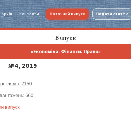
Архів
Контакти
Поточний випуск
Подати статтю
Випуск
«Економіка. Фінанси. Право»
№4, 2019
ереглядів: 2150
авантажень: 660
и випуск