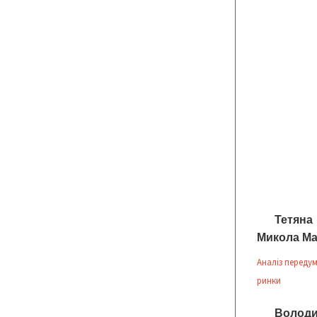
Тетяна
Микола Ма
Аналіз переду
ринки
Волод