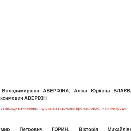
 Володимирівна АВЕРІХІНА, Аліна Юріївна ВЛАЄВ
ксимович АВЕРІХІН
мов виходу вітчизняних підприємств харчової промисловості на міжнародні
имир Петрович ГОРИН, Вікторія Михайлів