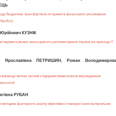
ЕЦЬ
сади бюджетних трансфертів як інструмента фінансового регулювання
обробуту
 Юрійович КУЗНІК
естиціями в умовах законодавчого регламентування України (на прикладі ІТ
ія Ярославівна ПЕТРИШИН, Роман Володимиров
 взаємодії митних органів з підприємствами шляхом впровадження
технологій
легівна РУБАН
 методики факторного аналізу ефективності використання матеріальних