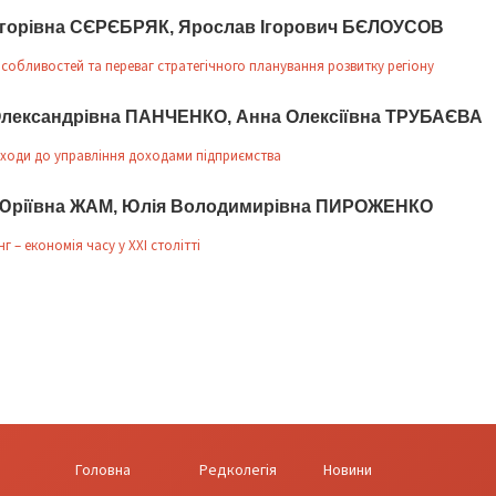
 Ігорівна СЄРЄБРЯК, Ярослав Ігорович БЄЛОУСОВ
собливостей та переваг стратегічного планування розвитку регіону
Олександрівна ПАНЧЕНКО, Анна Олексіївна ТРУБАЄВА
ідходи до управління доходами підприємства
Юріївна ЖАМ, Юлія Володимирівна ПИРОЖЕНКО
г – економія часу у ХХІ столітті
Головна
Редколегія
Новини