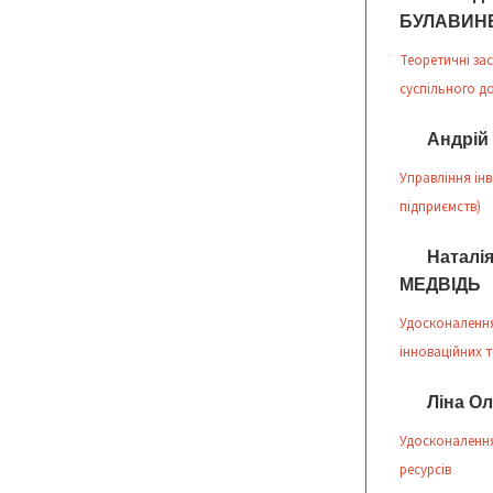
БУЛАВИН
Теоретичні за
суспільного д
Андрій
Управління інв
підприємств)
Натал
МЕДВІДЬ
Удосконалення
інноваційних 
Ліна О
Удосконалення
ресурсів