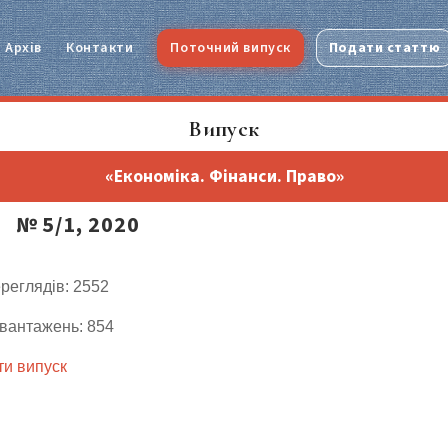
Архів
Контакти
Поточний випуск
Подати статтю
Випуск
«Економіка. Фінанси. Право»
№ 5/1, 2020
ереглядів: 2552
авантажень: 854
и випуск