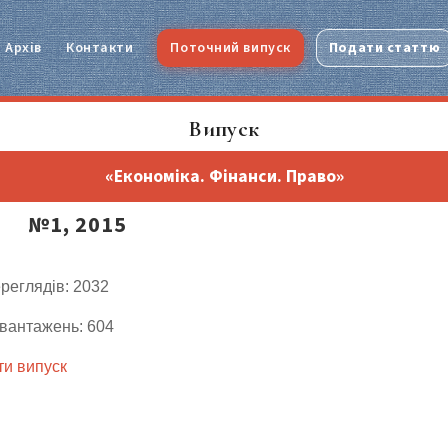
Архів
Контакти
Поточний випуск
Подати статтю
Випуск
«Економіка. Фінанси. Право»
№1, 2015
ереглядів: 2032
авантажень: 604
и випуск