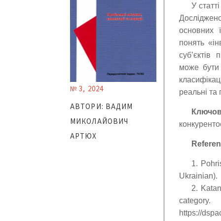
У статті
Досліджен
основних ї
понять «ін
суб’єктів 
може бути 
класифікац
№ 3, 2024
реальні та 
АВТОРИ: ВАДИМ
Ключов
МИКОЛАЙОВИЧ
конкуренто
АРТЮХ
Referen
1. Pohri
Ukrainian).
2. Katan
categor
https://ds