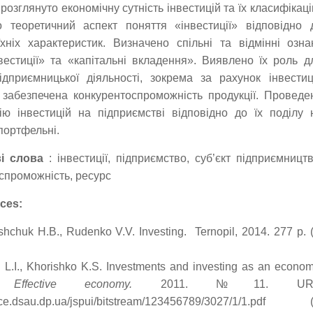
 розглянуто економічну сутність інвестицій та їх класифікаці
о теоретичний аспект поняття «інвестиції» відповідно 
хніх характеристик. Визначено спільні та відмінні озна
вестиції» та «капітальні вкладення». Виявлено їх роль д
підприємницької діяльності, зокрема за рахунок інвестиц
забезпечена конкурентоспроможність продукції. Проведе
ію інвестицій на підприємстві відповідно до їх поділу 
портфельні.
і слова
: інвестиції, підприємство, суб’єкт підприємництв
спроможність, ресурс
ces:
shchuk H.B., Rudenko V.V. Investing. Ternopil, 2014. 277 р. (
 L.I., Khorishko K.S. Investments and investing as an econom
y.
Effective economy.
2011. №11. URL
pace.dsau.dp.ua/jspui/bitstream/123456789/3027/1/1.pdf (