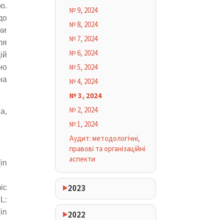
ю.
№ 9, 2024
до
№ 8, 2024
ки
№ 7, 2024
ля
№ 6, 2024
ій
№ 5, 2024
но
на
№ 4, 2024
№ 3, 2024
№ 2, 2024
а,
№ 1, 2024
Аудит: методологічні,
правові та організаційні
аспекти
in
2023
ic
:
in
2022