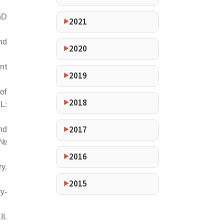
hD
2021
nd
2020
nt
2019
of
2018
L:
2017
nd
 №
2016
y.
2015
y-
І.