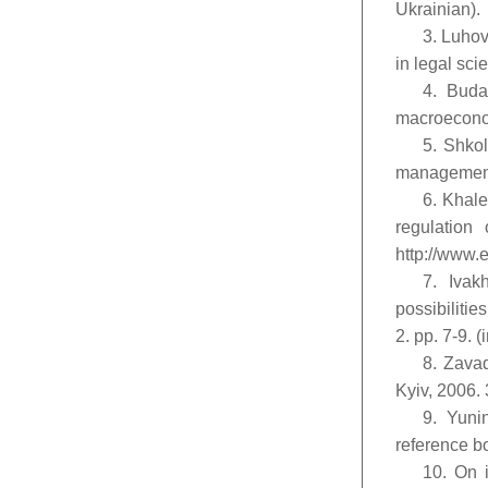
Ukrainian).
3. Luhov
in legal sci
4. Buda
macroeconom
5. Shkol
management.
6. Khale
regulation 
http://www.
7. Ivak
possibilities
2. pp. 7-9. (
8. Zava
Kyiv, 2006. 
9. Yuni
reference bo
10. On 