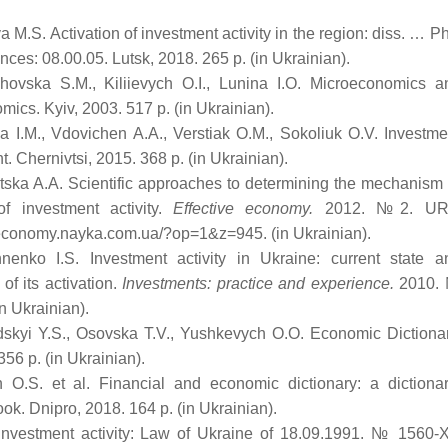
a M.S. Activation of investment activity in the region: diss. … P
ences: 08.00.05. Lutsk, 2018. 265 р. (in Ukrainian).
hovska S.M., Kiliievych O.I., Lunina I.O. Microeconomics a
ics. Kyiv, 2003. 517 р. (in Ukrainian).
a I.M., Vdovichen A.A., Verstiak O.M., Sokoliuk O.V. Investme
 Chernivtsi, 2015. 368 р. (in Ukrainian).
tska A.A. Scientific approaches to determining the mechanism 
of investment activity.
Effective economy.
2012. №2. UR
economy.nayka.com.ua/?op=1&z=945. (in Ukrainian).
hnenko I.S. Investment activity in Ukraine: current state a
 of its activation.
Investments: practice and experience.
2010.
in Ukrainian).
dskyi Y.S., Osovska T.V., Yushkevych O.O. Economic Dictionar
356 р. (in Ukrainian).
n O.S. et al. Financial and economic dictionary: a dictionar
ok. Dnipro, 2018. 164 р. (in Ukrainian).
investment activity: Law of Ukraine of 18.09.1991. № 1560-ХІ