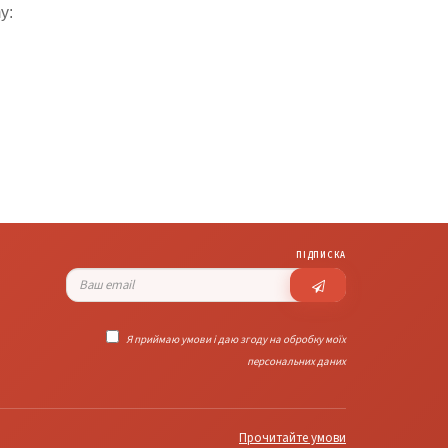
y:
ПІДПИСКА
Я приймаю умови і даю згоду на обробку моїх
персональних даних
Прочитайте умови