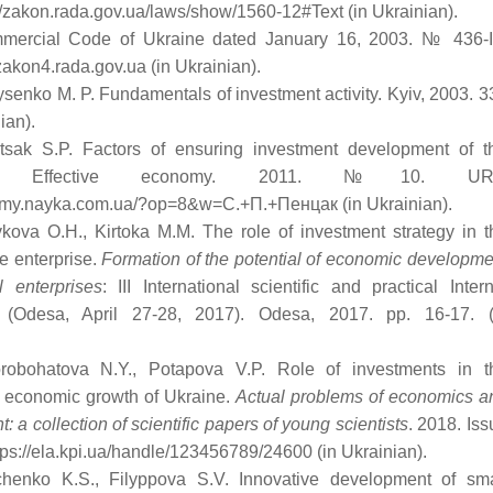
//zakon.rada.gov.ua/laws/show/1560-12#Text (in Ukrainian).
mercial Code of Ukraine dated January 16, 2003. № 436-І
zakon4.rada.gov.ua (in Ukrainian).
senko M. P. Fundamentals of investment activity. Kyiv, 2003. 3
ian).
tsak S.P. Factors of ensuring investment development of t
ise. Effective economy. 2011. №10. UR
y.nayka.com.ua/?op=8&w=С.+П.+Пенцак (in Ukrainian).
kova O.H., Kirtoka M.M. The role of investment strategy in t
the enterprise.
Formation of the potential of economic developme
al enterprises
: III International scientific and practical Intern
 (Odesa, April 27-28, 2017). Odesa, 2017. pp. 16-17. (
robohatova N.Y., Potapova V.P. Role of investments in t
f economic growth of Ukraine.
Actual problems of economics a
a collection of scientific papers of young scientists
. 2018. Iss
tps://ela.kpi.ua/handle/123456789/24600 (in Ukrainian).
chenko K.S., Filyppova S.V. Innovative development of sma