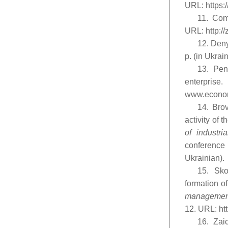
URL: https:
11. Com
URL: http://
12. Deny
р. (in Ukrain
13. Pen
enterpr
www.econom
14. Brov
activity of 
of industri
conference
Ukrainian).
15. Sko
formation o
management: 
12. URL: ht
16. Zai