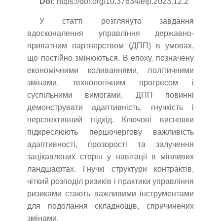
Doi:
https://doi.org/10.37634/efp.2023.12.2
У статті розглянуто завдання
вдосконалення управління державно-
приватним партнерством (ДПП) в умовах,
що постійно змінюються. В епоху, позначену
економічними коливаннями, політичними
змінами, технологічним прогресом і
суспільними вимогами, ДПП повинні
демонструвати адаптивність, гнучкість і
перспективний підхід. Ключові висновки
підкреслюють першочергову важливість
адаптивності, прозорості та залучення
зацікавлених сторін у навігації в мінливих
ландшафтах. Гнучкі структури контрактів,
чіткий розподіл ризиків і практики управління
ризиками стають важливими інструментами
для подолання складнощів, спричинених
змінами.