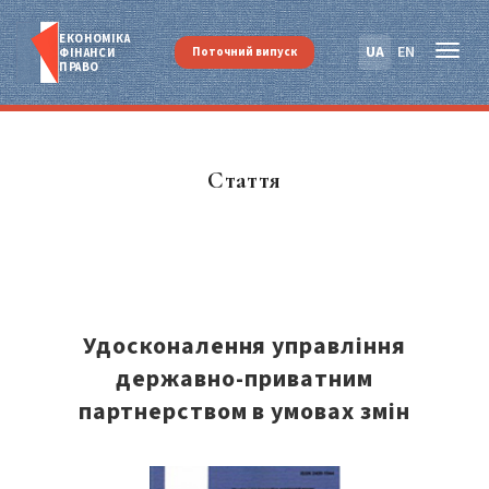
ЕКОНОМІКА
UA
EN
Поточний випуск
ФІНАНСИ
ПРАВО
Стаття
Удосконалення управління
державно-приватним
партнерством в умовах змін