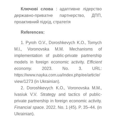
Ключові слова
: адаптивне лідерство
державно-приватне партнерство, ДПП,
проактивний підхід, стратегія
References:
1. Pyroh O.V., Doroshkevych K.O., Tomych
M.I., Voronovska M.M. Mechanisms of
implementation of public-private partnership
models in foreign economic activity.
Efficient
economy.
2023. No. 3. URL:
https://www.nayka.com.ua/index.php/ee/article/
view/1273 (in Ukrainian).
2. Doroshkevych K.O., Voronovska M.M.,
Ivasiuk V.V. Strategy and tactics of public-
private partnership in foreign economic activity.
Financial space.
2022. No. 1 (45). P. 35–44. (in
Ukrainian).