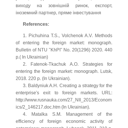
виходу на зовнішній ринок, експорт,
іноземний партнер, пряме інвестування
References:
1. Pichuhina T.S., Volchenok A.V. Methods
of entering the foreign market: monograph.
Bulletin of NTU "KhPI" No. 20(1296) 2020. 440
p.( In Ukrainian)
2. Fatenok-Tkachuk A.O. Strategies for
entering the foreign market: monograph. Lutsk,
2018. 220 p. (In Ukrainian).
3. Baldyniuk A.H. Creating a strategy for the
enterprise's exit to foreign markets. URL:
http://www.rusnauka.com/27_NII_2013/Econom
ics/2_146217.doc.htm (In Ukrainian).
4. Matalka S.M. Management of the
efficiency of foreign economic activity of