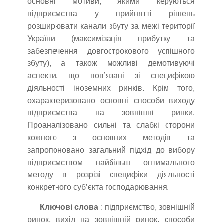
основні мотиви, якими керуються
підприємства у прийнятті рішень
розширювати канали збуту за межі території
України (максимізація прибутку та
забезпечення довгострокового успішного
збуту), а також можливі демотивуючі
аспекти, що пов’язані зі специфікою
діяльності іноземних ринків. Крім того,
охарактеризовано основні способи виходу
підприємства на зовнішні ринки.
Проаналізовано сильні та слабкі сторони
кожного з основних методів та
запропоновано загальний підхід до вибору
підприємством найбільш оптимального
методу в розрізі специфіки діяльності
конкретного суб’єкта господарювання.
Ключові слова
: підприємство, зовнішній
ринок, вихід на зовнішній ринок, способи