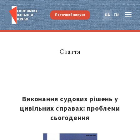
ЕКОНОМІКА
UA
EN
Поточний випуск
ФІНАНСИ
ПРАВО
Стаття
Виконання судових рішень у
цивільних справах: проблеми
сьогодення