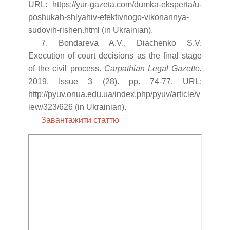
URL: https://yur-gazeta.com/dumka-eksperta/u-
poshukah-shlyahiv-efektivnogo-vikonannya-
sudovih-rishen.html (in Ukrainian).
7. Bondareva A.V., Diachenko S.V.
Execution of court decisions as the final stage
of the civil process.
Carpathian Legal Gazette.
2019. Issue 3 (28). pp. 74-77. URL:
http://pyuv.onua.edu.ua/index.php/pyuv/article/v
iew/323/626 (in Ukrainian).
Завантажити статтю