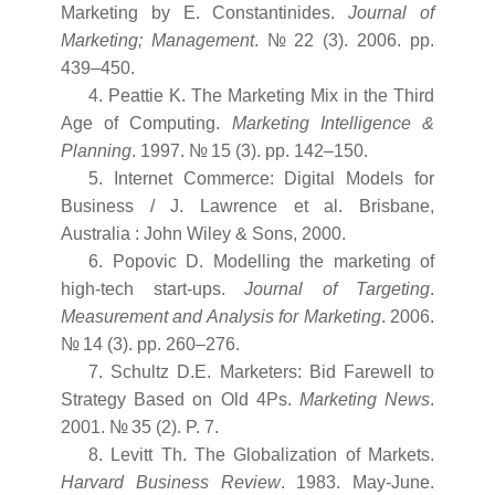
Marketing by E. Constantinides.
Journal of
Marketing; Management
. № 22 (3). 2006. pp.
439–450.
4. Peattie K. The Marketing Mix in the Third
Age of Computing.
Marketing Intelligence &
Planning
. 1997. № 15 (3). pp. 142–150.
5. Internet Commerce: Digital Models for
Business / J. Lawrence et al. Brisbane,
Australia : John Wiley & Sons, 2000.
6. Popovic D. Modelling the marketing of
high-tech start-ups.
Journal of Targeting
.
Measurement and Analysis for Marketing
. 2006.
№ 14 (3). pp. 260–276.
7. Schultz D.E. Marketers: Bid Farewell to
Strategy Based on Old 4Ps.
Marketing News
.
2001. № 35 (2). P. 7.
8. Levitt Th. The Globalization of Markets.
Harvard Business Review
. 1983. May-June.