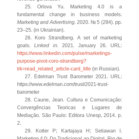
25. Orlova Yu. Marketing 4.0 is a
fundamental change in business models.
Marketing and Advertising
. 2020. № 5 (284). pp.
23–25. (in Ukrainian).
26. Koro Strandberg. A set of marketing
goals.
Linked in.
2021. January 26. URL:
https://www.linkedin.com/pulse/marketings-
purpose-pivot-coro-strandberg?
trk=read_related_article-card_title
(in Russian).
27. Edelman Trust Barometer 2021. URL:
https://www.edelman.com/trust/2021-trust-
barometer
28. Caune, Jean. Cultura e Comunicação:
Convergências Teoricas e Lugares de
Mediação. São Paulo: Editora Unesp, 2014. p.
2.
29. Kotler P; Kartajaya H; Setiawan I.
Marketing 4.0: Do Tradicional ao Digital. Rio de