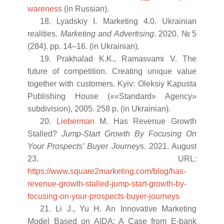
wareness
(in Russian).
18. Lyadskiy I. Marketing 4.0. Ukrainian
realities.
Marketing and Advertising
. 2020. № 5
(284). pp. 14–16. (in Ukrainian).
19. Prakhalad K.K., Ramasvami V. The
future of competition. Creating unique value
together with customers. Kyiv: Oleksiy Kapusta
Publishing House (««Standard» Agency»
subdivision), 2005. 258 p. (in Ukrainian).
20.
Lieberman
M. Has Revenue Growth
Stalled?
Jump-Start Growth By Focusing On
Your Prospects’ Buyer Journeys.
2021. August
23. URL:
https://www.square2marketing.com/blog/has-
revenue-growth-stalled-jump-start-growth-by-
focusing-on-your-prospects-buyer-journeys
21. Li J., Yu H. An Innovative Marketing
Model Based on AIDA: A Case from E-bank