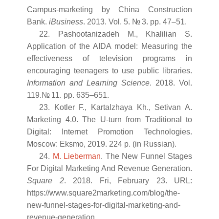
Campus-marketing by China Construction
Bank.
iBusiness
. 2013. Vol. 5. № 3. pp. 47–51.
22. Pashootanizadeh M., Khalilian S.
Application of the AIDA model: Measuring the
effectiveness of television programs in
encouraging teenagers to use public libraries.
Information and Learning Science
. 2018. Vol.
119.№ 11. pp. 635–651.
23. Kotler F., Kartalzhaya Kh., Setivan A.
Marketing 4.0. The U-turn from Traditional to
Digital: Internet Promotion Technologies.
Moscow: Eksmo, 2019. 224 p. (in Russian).
24.
M. Lieberman
. The New Funnel Stages
For Digital Marketing And Revenue Generation.
Square 2
. 2018. Fri, February 23. URL:
https://www.square2marketing.com/blog/the-
new-funnel-stages-for-digital-marketing-and-
revenue-generation