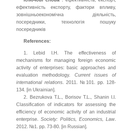
ефективність експорту, фактори впливу,
зовнішньоекономічна діяльність,
посередники, технологія пошуку
посередників
References:
1. Lebid I.H. The effectiveness of
mechanisms for managing foreign economic
activity of enterprises: basic approaches and
evaluation methodology.
Current issues of
international relations
. 2011. №101. pp. 128-
134. [in Ukrainian].
2. Bezrukova T.L., Borisov T.L., Shanin I.I.
Classification of indicators for assessing the
efficiency of economic activity of an industrial
enterprise.
Society: Politics, Economics, Law
.
2012. №1. pp. 73-80. [in Russian].