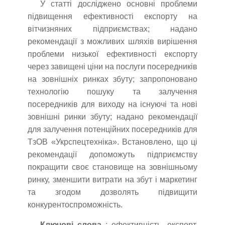
У статті досліджено основні проблеми
підвищення ефективності експорту на
вітчизняних підприємствах; надано
рекомендації з можливих шляхів вирішення
проблеми низької ефективності експорту
через завищені ціни на послуги посередників
на зовнішніх ринках збуту; запропоновано
технологію пошуку та залучення
посередників для виходу на існуючі та нові
зовнішні ринки збуту; надано рекомендації
для залучення потенційних посередників для
ТзОВ «Укрспецтехніка». Встановлено, що ці
рекомендації допоможуть підприємству
покращити своє становище на зовнішньому
ринку, зменшити витрати на збут і маркетинг
та згодом дозволять підвищити
конкурентоспроможність.
Ключові слова
: ефективність, експорт,