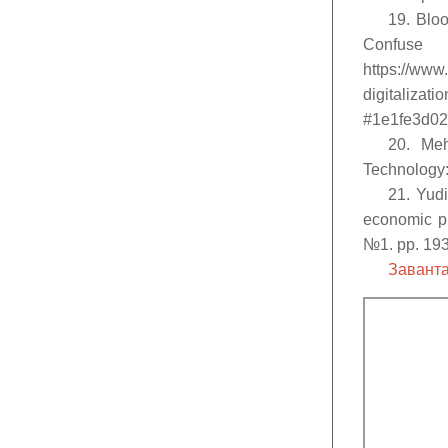
19. Bloo
Conf
https://www
digitalizati
#1e1fe3d02
20. Meh
Technology: 
21. Yudi
economic p
№1. pp. 193
Заванта