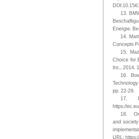
DOI:10.156
13. BMWi
Beschaftig
Energie. Ber
14. Mart
Concepts Po
15. Maz
Choice for
Inc., 2014. 
16. Bow
Technology
pp. 22-29.
17. E
https://ec.e
18. On 
and society
implementat
URL: https: