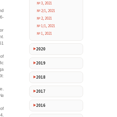
№ 3, 2021
№ 2/1, 2021
nd
6-
№ 2, 2021
№ 1/1, 2021
or
№ 1, 2021
t.
61
2020
of
2019
ic
ga
I:
2018
e.
2017
 №
2016
of
4.