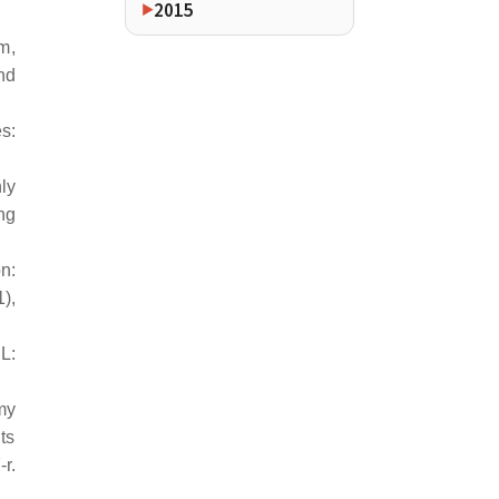
2015
m,
nd
s:
ly
ng
n:
1),
L:
my
ts
r.