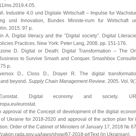
11/ms.2019.4.05.
. Industrie 4.0 und Digitale Wirtschaft – Impulse fur Wachstu
ung und Innovation, Bundes Ministe-rium fur Wirtschaft u
lin. 2015. 97 р.
in A. Digital literacy and the "Digital society". Digital Literacie
licies Practices. New York: Peter Lang, 2008. pp. 151-176.
zone D. Digital or Death: Digital Transformation – The On
 Business to Survive Smash and Conquer. Smashbox Consulti
175 р.
ersox D., Closs D., Drayer R. The digital transformatio
 and beyond.
Supply Chain Management Review
. 2005. Vol. 9(
urostat. Digital economy and society. UR
uropa.eu/eurostat.
approval of the Concept of development of the digital econo
 of Ukraine for 2018-2020 and approval of the action plan for i
ion: Order of the Cabinet of Ministers of January 17, 2018 № 67-
//zakon.rada.gov.ua/laws/show/67-2018-р#Text (in Ukrainian).