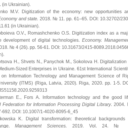
 (in Ukrainian).
nko M.V. Digitization of the economy: new opportunities a
Economy and state.
2018. № 11. pp. 61–65. DOI: 10.32702/230
1.61 (in Ukrainian).
oboieva O.V., Romashchenko O.S. Digitization index as a maj
he development of digital technologies.
Economy. Managemen
2018. № 4 (26). pp. 56-61. DOI: 10.31673/2415-8089.2018.0456
n).
tsova H., Shvets N., Panychok M., Sokolova H. Digitalization 
edium-Sized Enterprises in Ukraine. 61st International Scientif
 on Information Technology and Management Science of Ri
niversity (ITMS) (Riga, Latvia, 2020). Riga, 2020. pp. 1-5. DO
MS51158.2020.9259313
lterman E., Fors A. Information technology and the good lif
l Federation for Information Processing Digital Library
. 2004.
7-692. DOI: 10.1007/1-4020-8095-6_45
tkowska K. Digital transformation: theoretical backgrounds 
hange.
Management Sciences.
2019. Vol. 24. № 