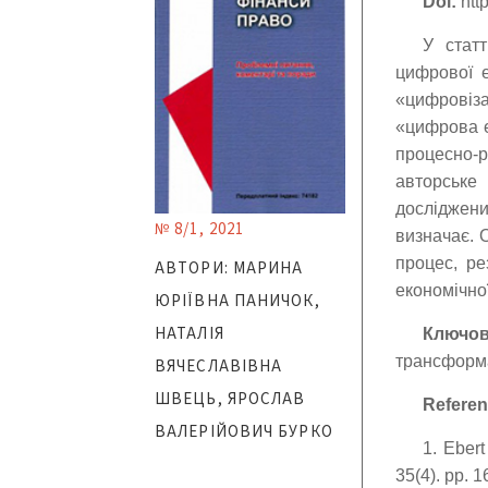
Doi:
http
У статт
цифрової е
«цифровіз
«цифрова е
процесно-
авторськ
досліджени
№ 8/1, 2021
визначає. 
процес, ре
АВТОРИ: МАРИНА
економічно
ЮРІЇВНА ПАНИЧОК,
НАТАЛІЯ
Ключо
трансформа
ВЯЧЕСЛАВІВНА
ШВЕЦЬ, ЯРОСЛАВ
Referen
ВАЛЕРІЙОВИЧ БУРКО
1. Ebert
35(4). pp. 1