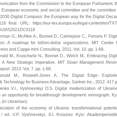
unication from the Commission to the European Parliament, t
e European economic and social committee and the committee 
 2030 Digital Compass: the European way for the Digital Deca
8 final. URL: https://eur-lex.europa.eu/legal-content/en/TXT
X%3A52021DC0118
rman G., McAfee A., Bonnet D., Calmejane C., Ferraris P. Digit
ion: A roadmap for billion-dollar organizations. MIT Center f
iness and Capge-mini Consulting, 2011. Vol. 10. pp. 1-68.
erald M., Kruschwitz N., Bonnet D., Welch M., Embracing Digit
: A New Strategic Imperative.
MIT Sloan Management Revie
eport
. 2013. Vol. 7. pp. 1-68.
nald M., Roswell-Jones A. The Digital Edge: Exploiti
 & Technology for Business Advantage, Gartner Inc., 2012. 417 р
enko V.I., Vyshnevskyi O.S. Digital modernization of Ukraine
an opportunity for breakthrough development: monograph. Kyi
 (in Ukrainian).
alization of the economy of Ukraine: transformational potentia
 ed. V.P. Vyshnevskyi, S.I. Kniaziev. Kyiv: Akademperiodik