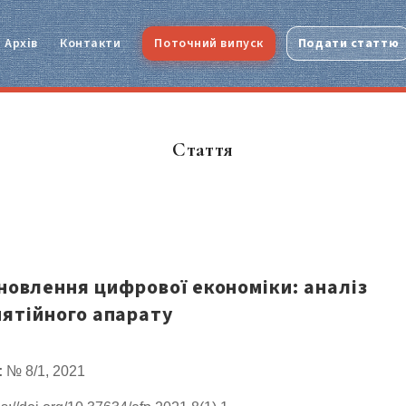
Архів
Контакти
Поточний випуск
Подати статтю
Стаття
новлення цифрової економіки: аналіз
нятійного апарату
:
№ 8/1, 2021