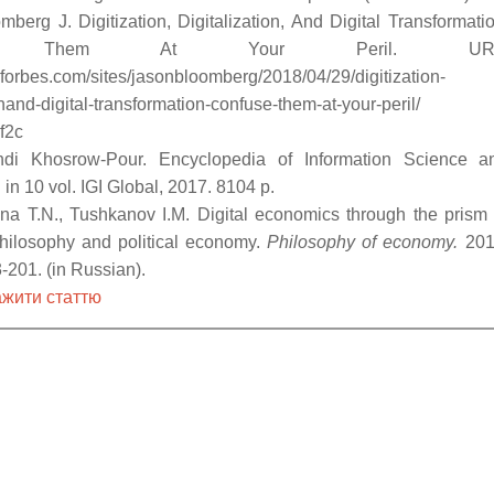
mberg J. Digitization, Digitalization, And Digital Transformatio
use Them At Your Peril. URL
.forbes.com/sites/jasonbloomberg/2018/04/29/digitization-
onand-digital-transformation-confuse-them-at-your-peril/
f2c
di Khosrow-Pour. Encyclopedia of Information Science a
in 10 vol. IGI Global, 2017. 8104 р.
na T.N., Tushkanov I.M. Digital economics through the prism 
hilosophy and political economy.
Philosophy of economy.
201
-201. (in Russian).
жити статтю