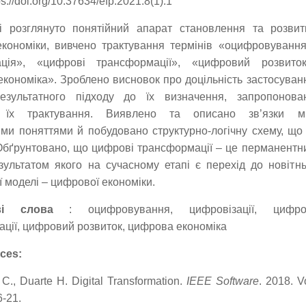
s://doi.org/10.37634/efp.2021.8(1).1
і розглянуто понятійний апарат становлення та розвит
кономіки, вивчено трактування термінів «оцифровування
ація», «цифрові трансформації», «цифровий розвиток
кономіка». Зроблено висновок про доцільність застосуван
результатного підходу до їх визначення, запропонова
е їх трактування. Виявлено та описано зв’язки м
ми поняттями й побудовано структурно-логічну схему, що 
Обґрунтовано, що цифрові трансформації – це перманентн
зультатом якого на сучасному етапі є перехід до новітнь
ї моделі – цифрової економіки.
ві слова
: оцифровування, цифровізації, цифро
ції, цифровий розвиток, цифрова економіка
ces:
 C., Duarte H. Digital Transformation.
IEEE Software
. 2018. Vo
6-21.