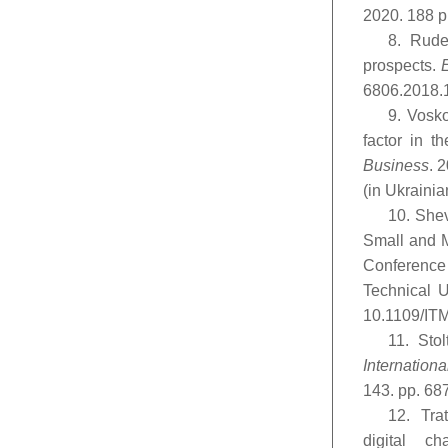
2020. 188 p.
8. Rude
prospects.
6806.2018.1
9. Vosk
factor in t
Business
. 
(in Ukrainia
10. Shev
Small and M
Conference
Technical U
10.1109/IT
11. Sto
Internationa
143. pp. 68
12. Tra
digital c