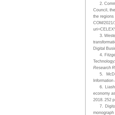
2. Comm
Council, th
the regions
COM/2021/11
uri=CELE
3. Weste
transformat
Digital Bus
4. Fitzg
Technology
Research R
5. McDo
Information
6. Liash
economy as 
2018. 252 p.
7. Digit
monograph /