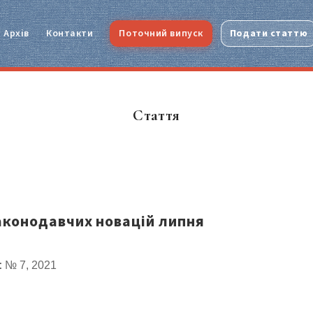
Архів
Контакти
Поточний випуск
Подати статтю
Стаття
конодавчих новацій липня
:
№ 7, 2021