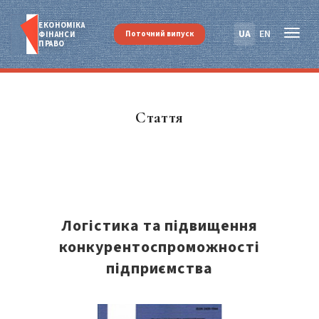
ЕКОНОМІКА
UA
EN
Поточний випуск
ФІНАНСИ
ПРАВО
Стаття
Логістика та підвищення
конкурентоспроможності
підприємства