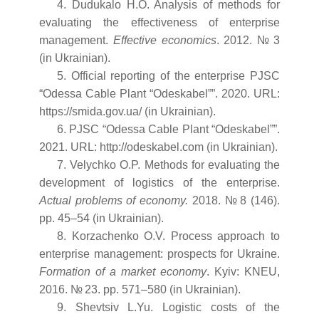
4. Dudukalo H.O. Analysis of methods for
evaluating the effectiveness of enterprise
management.
Effective economics
. 2012. № 3
(in Ukrainian).
5. Official reporting of the enterprise PJSC
“Odessa Cable Plant “Odeskabel””. 2020. URL:
https://smida.gov.ua/ (in Ukrainian).
6. PJSC “Odessa Cable Plant “Odeskabel””.
2021. URL: http://odeskabel.com (in Ukrainian).
7. Velychko O.P. Methods for evaluating the
development of logistics of the enterprise.
Actual problems of economy.
2018. № 8 (146).
pp. 45–54 (in Ukrainian).
8. Korzachenko O.V. Process approach to
enterprise management: prospects for Ukraine.
Formation of a market economy
. Kyiv: KNEU,
2016. № 23. pp. 571–580 (in Ukrainian).
9. Shevtsiv L.Yu. Logistic costs of the