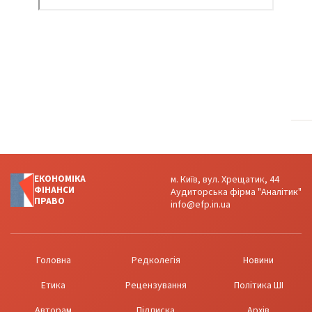
ЕКОНОМІКА
м. Київ, вул. Хрещатик, 44
ФІНАНСИ
Аудиторська фірма "Аналітик"
ПРАВО
info@efp.in.ua
Головна
Редколегія
Новини
Етика
Рецензування
Політика ШІ
Авторам
Підписка
Архів