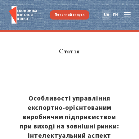
ЕКОНОМІКА
UA
EN
Поточний випуск
ФІНАНСИ
ПРАВО
Стаття
Особливості управління
експортно-орієнтованим
виробничим підприємством
при виході на зовнішні ринки:
інтелектуальний аспект