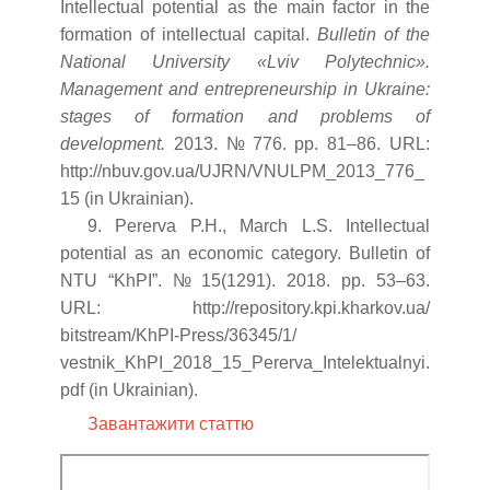
Intellectual potential as the main factor in the
formation of intellectual capital.
Bulletin of the
National University «Lviv Polytechnic».
Management and entrepreneurship in Ukraine:
stages of formation and problems of
development.
2013. № 776. pp. 81–86. URL:
http://nbuv.gov.ua/UJRN/VNULPM_2013_776_
15 (in Ukrainian).
9. Pererva P.H., March L.S. Intellectual
potential as an economic category. Bulletin of
NTU “KhPI”. № 15(1291). 2018. pp. 53–63.
URL: http://repository.kpi.kharkov.ua/
bitstream/KhPI-Press/36345/1/
vestnik_KhPI_2018_15_Pererva_Intelektualnyi.
pdf (in Ukrainian).
Завантажити статтю