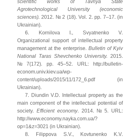
scientific works of Tavriya State
Agrotechnological University (economic
sciences).
2012. № 2 (18). Vol. 2. pp. 7–17. (in
Ukrainian).
6. Kornilova I., Svyatnenko V.
Organizational support of intellectual property
management at the enterprise.
Bulletin of Kyiv
National Taras Shevchenko University.
2015.
№ 7(172). pp. 45–52. URL: http://bulletin-
econom.univ.kiev.ua/wp-
content/uploads/2015/11/172_6.pdf (in
Ukrainian).
7. Diundin V.D. Intellectual property as the
main component of the intellectual potential of
society.
Efficient economy
. 2014. № 5. URL:
http://www.economy.nayka.com.ua/?
op=1&z=3021 (in Ukrainian).
8. Filippova S.V., Kovtunenko K.V.