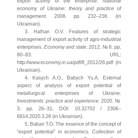
export activity of the enterprise.
National
economy of Ukraine: theory and practice of
management.
2008. pp. 232–236. (in
Ukrainian).
3. Halhan O.V. Features of strategic
management of export activity of agro-industrial
enterprises.
Economy and state.
2012. № 8. pp.
80–83. URL:
http://www.economy.in.ua/pdf/8_2012/26.pdf (in
Ukrainian).
4. Kasych A.O., Babych Yu.A. External
aspect of analysis of export potential of
metallurgical enterprises of Ukraine.
Investments: practice and experience.
2020. №
3. pp. 26–31. DOI: 10.32702 / 2306–
6814.2020.3.26 (in Ukrainian).
5. Baban T.O. The essence of the concept of
“export potential” in economics.
Collection of