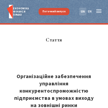
ЕКОНОМІКА
UA
EN
Поточний випуск
ФІНАНСИ
ПРАВО
Стаття
Організаційне забезпечення
управління
конкурентоспроможністю
підприємства в умовах виходу
на зовнішні ринки