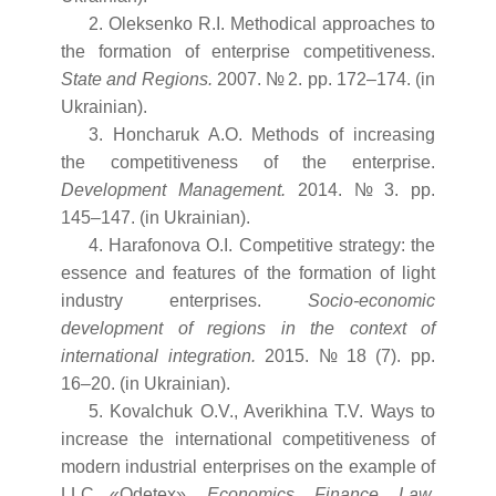
2. Oleksenko R.I. Methodical approaches to
the formation of enterprise competitiveness.
State and Regions.
2007. № 2. pp. 172–174. (in
Ukrainian).
3. Honcharuk A.O. Methods of increasing
the competitiveness of the enterprise.
Development Management.
2014. № 3. pp.
145–147. (in Ukrainian).
4. Harafonova O.I. Competitive strategy: the
essence and features of the formation of light
industry enterprises.
Socio-economic
development of regions in the context of
international integration.
2015. № 18 (7). pp.
16–20. (in Ukrainian).
5. Kovalchuk O.V., Averikhina T.V. Ways to
increase the international competitiveness of
modern industrial enterprises on the example of
LLC «Odetex».
Economics, Finance, Law.