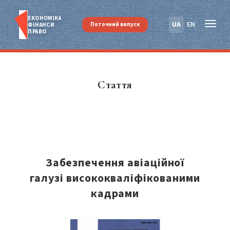
ЕКОНОМІКА
UA
EN
Поточний випуск
ФІНАНСИ
ПРАВО
Стаття
Забезпечення авіаційної
галузі висококваліфікованими
кадрами