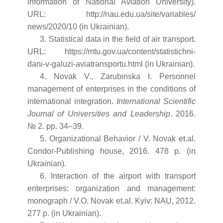
information of National Aviation University).
URL: http://nau.edu.ua/site/variables/
news/2020/10 (in Ukrainian).
3. Statistical data in the field of air transport.
URL: https://mtu.gov.ua/content/statistichni-
dani-v-galuzi-aviatransportu.html (in Ukrainian).
4. Novak V., Zarubinska I. Personnel
management of enterprises in the conditions of
international integration.
International Scientific
Journal of Universities and Leadership
. 2016.
№ 2. pp. 34–39.
5. Organizational Behavior / V. Novak et.al.
Condor-Publishing house, 2016. 478 р. (in
Ukrainian).
6. Interaction of the airport with transport
enterprises: organization and management:
monograph / V.O. Novak et.al. Kyiv: NAU, 2012.
277 p. (in Ukrainian).