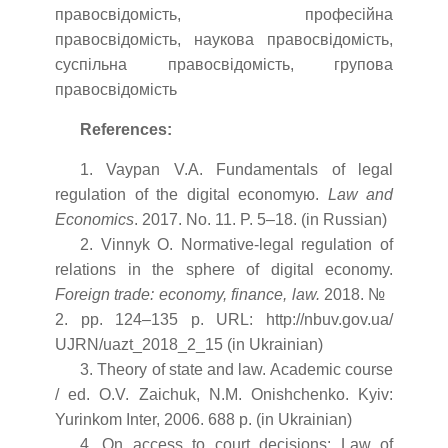
правосвідомість, професійна
правосвідомість, наукова правосвідомість,
суспільна правосвідомість, групова
правосвідомість
References:
1. Vaypan V.A. Fundamentals of legal
regulation of the digital economyю.
Law and
Economics
. 2017. No. 11. P. 5–18. (in Russian)
2. Vinnyk O. Normative-legal regulation of
relations in the sphere of digital economy.
Foreign trade: economy, finance, law.
2018. №
2. pp. 124–135 p. URL: http://nbuv.gov.ua/
UJRN/uazt_2018_2_15 (in Ukrainian)
3. Theory of state and law. Academic course
/ еd. O.V. Zaichuk, N.M. Onishchenko. Kyiv:
Yurinkom Inter, 2006. 688 p. (in Ukrainian)
4. On access to court decisions: Law of