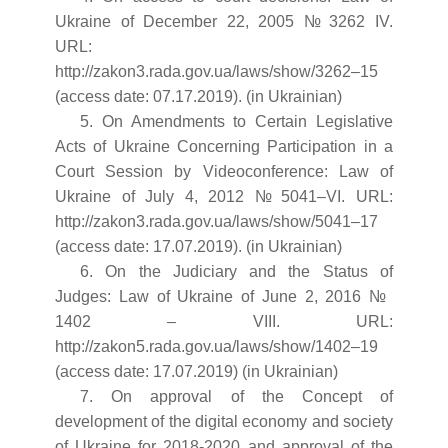
Ukraine of December 22, 2005 № 3262 IV.
URL:
http://zakon3.rada.gov.ua/laws/show/3262–15
(access date: 07.17.2019). (in Ukrainian)
5. On Amendments to Certain Legislative
Acts of Ukraine Concerning Participation in a
Court Session by Videoconference: Law of
Ukraine of July 4, 2012 № 5041–VI. URL:
http://zakon3.rada.gov.ua/laws/show/5041–17
(access date: 17.07.2019). (in Ukrainian)
6. On the Judiciary and the Status of
Judges: Law of Ukraine of June 2, 2016 №
1402 – VIII. URL:
http://zakon5.rada.gov.ua/laws/show/1402–19
(access date: 17.07.2019) (in Ukrainian)
7. On approval of the Concept of
development of the digital economy and society
of Ukraine for 2018-2020 and approval of the