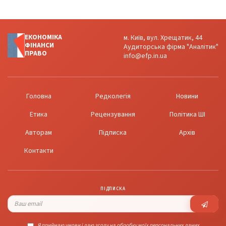
ЕКОНОМІКА
м. Київ, вул. Хрещатик, 44
ФІНАНСИ
Аудиторська фірма "Аналітик"
ПРАВО
info@efp.in.ua
Головна
Редколегія
Новини
Етика
Рецензування
Політика ШІ
Авторам
Підписка
Архів
Контакти
ПІДПИСКА
Я приймаю умови і даю згоду на обробку моїх персональних даних