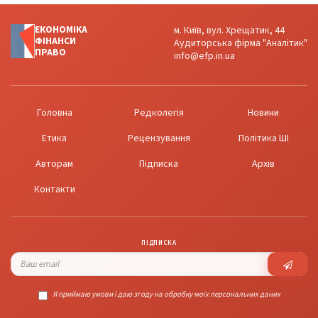
ЕКОНОМІКА
м. Київ, вул. Хрещатик, 44
ФІНАНСИ
Аудиторська фірма "Аналітик"
ПРАВО
info@efp.in.ua
Головна
Редколегія
Новини
Етика
Рецензування
Політика ШІ
Авторам
Підписка
Архів
Контакти
ПІДПИСКА
Я приймаю умови і даю згоду на обробку моїх персональних даних