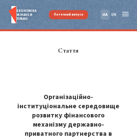
ЕКОНОМІКА
UA
EN
Поточний випуск
ФІНАНСИ
ПРАВО
Стаття
Організаційно-
інституціональне середовище
розвитку фінансового
механізму державно-
приватного партнерства в