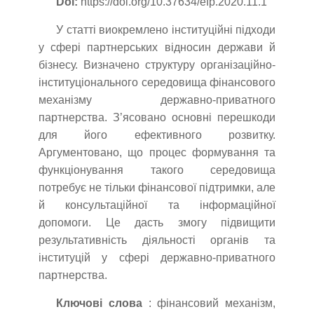
Doi:
https://doi.org/10.37634/efp.2020.11.1
У статті виокремлено інституційні підходи
у сфері партнерських відносин держави й
бізнесу. Визначено структуру організаційно-
інституціонального середовища фінансового
механізму державно-приватного
партнерства. З’ясовано основні перешкоди
для його ефективного розвитку.
Аргументовано, що процес формування та
функціонування такого середовища
потребує не тільки фінансової підтримки, але
й консультаційної та інформаційної
допомоги. Це дасть змогу підвищити
результативність діяльності органів та
інституцій у сфері державно-приватного
партнерства.
Ключові слова
: фінансовий механізм,