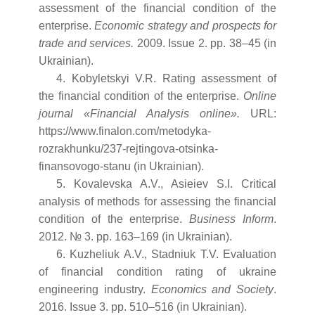
assessment of the financial condition of the
enterprise.
Economic strategy and prospects for
trade and services.
2009. Issue 2. pp. 38–45 (in
Ukrainian).
4. Kobyletskyi V.R. Rating assessment of
the financial condition of the enterprise.
Online
journal «Financial Analysis online».
URL:
https://www.finalon.com/metodyka-
rozrakhunku/237-rejtingova-otsinka-
finansovogo-stanu (in Ukrainian).
5. Kovalevska A.V., Asieiev S.I. Critical
analysis of methods for assessing the financial
condition of the enterprise.
Business Inform
.
2012. № 3. pp. 163–169 (in Ukrainian).
6. Kuzheliuk A.V., Stadniuk T.V. Evaluation
of financial condition rating of ukraine
engineering industry.
Economics and Society
.
2016. Issue 3. pp. 510–516 (in Ukrainian).