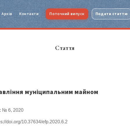
Архів
Контакти
Поточний випуск
Подати статтю
Стаття
авління муніципальним майном
:
№ 6, 2020
s://doi.org/10.37634/efp.2020.6.2