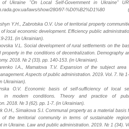
 of Ukraine "On Local Self-Government in Ukraine" UR
akon.rada.gov.ua/laws/show/280/97-%D0%B2%D1%80 (
ishyn Y.H., Zabrotska O.V. Use of territorial property communiti
of local economic development. Efficiency public administratio
9-231. (in Ukrainian).
ovska V.L. Social development of rural settlements on the bas
l property in the conditions of decentralization. Demography a
my. 2018. № 2 (33). pp. 140-153. (in Ukrainian).
arenko I.A., Mamatova T.V. Expansion of the subject area 
anagement. Aspects of public administration. 2019. Vol. 7. № 1-
in Ukrainian).
nska O.V. Economic basis of self-sufficiency of local sel
t in modern conditions. Theory and practice of publ
on. 2018. № 3 (62). pp. 1-7. (in Ukrainian).
k O.H., Simakova S.I. Communal property as a material basis f
 of the territorial community in terms of sustainable region
 in Ukraine. Law and public administration. 2019. № 1 (34). Vo