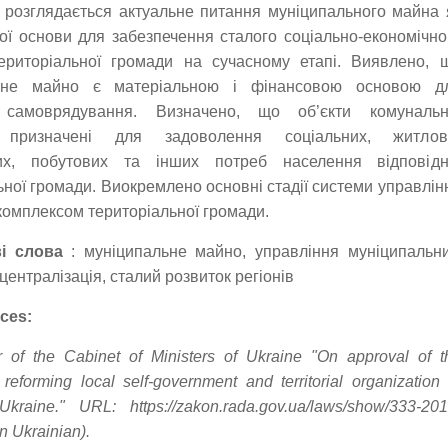
і розглядається актуальне питання муніципального майна 
ої основи для забезпечення сталого соціально-економічно
територіальної громади на сучасному етапі. Виявлено, 
ьне майно є матеріальною і фінансовою основою д
 самоврядування. Визначено, що об’єкти комунальн
і призначені для задоволення соціальних, житлов
их, побутових та інших потреб населення відповідн
ьної громади. Виокремлено основні стадії системи управлін
омплексом територіальної громади.
і слова
: муніципальне майно, управління муніципальн
централізація, сталий розвиток регіонів
ces:
r of the Cabinet of Ministers of Ukraine "On approval of t
reforming local self-government and territorial organization 
kraine." URL: https://zakon.rada.gov.ua/laws/show/333-201
 Ukrainian).