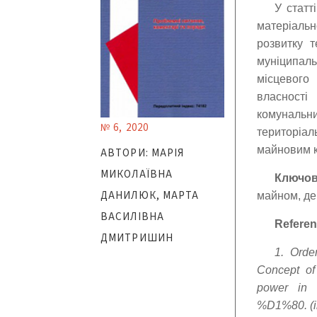
У статт
матеріальн
розвитку 
муніципал
місцевого
власност
комунальн
№ 6, 2020
територіал
майновим к
АВТОРИ: МАРІЯ
МИКОЛАЇВНА
Ключов
ДАНИЛЮК, МАРТА
майном, де
ВАСИЛІВНА
Referen
ДМИТРИШИН
1. Orde
Concept of 
power in U
%D1%80. (in