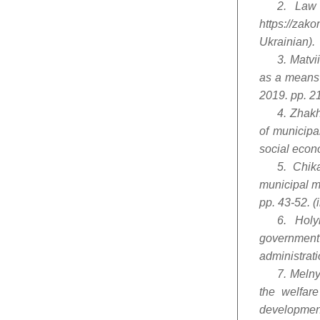
2. Law
https://z
Ukrainian).
3. Matvi
as a means 
2019. pp. 21
4. Zhakh
of municipa
social econo
5. Chik
municipal m
pp. 43-52. (
6. Holy
governmen
administrati
7. Melny
the welfare
development