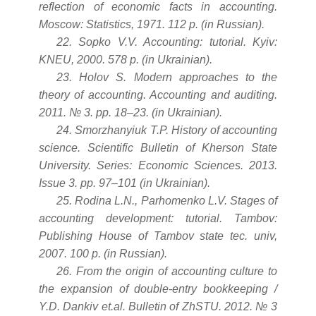
reflection of economic facts in accounting.
Moscow: Statistics, 1971. 112 p. (in Russian).
22. Sopko V.V. Accounting: tutorial. Kyiv:
KNEU, 2000. 578 p. (in Ukrainian).
23. Holov S. Modern approaches to the
theory of accounting.
Accounting and auditing.
2011. № 3. pp. 18–23. (in Ukrainian).
24. Smorzhanyiuk T.P. History of accounting
science. Scientific Bulletin of Kherson State
University. Series: Economic Sciences. 2013.
Issue 3. pp. 97–101 (in Ukrainian).
25. Rodina L.N., Parhomenko L.V. Stages of
accounting development: tutorial. Tambov:
Publishing House of Tambov state tec. univ,
2007. 100 p. (in Russian).
26. From the origin of accounting culture to
the expansion of double-entry bookkeeping /
Y.D. Dankiv et.al. Bulletin of ZhSTU. 2012. № 3