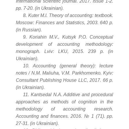
International scientific journal. 2017. Issue 1-2.
pp. 7-20. (in Ukrainian).
8. Kuter M.I. Theory of accounting: textbook.
Moscow: Finances and Statistics, 2003. 640 p.
(in Russian).
9. Koriahin M.V., Kutsyk P.O. Conceptual
development of accounting methodology:
monograph. Lviv: LKU, 2015. 239 p. (in
Ukrainian).
10. Accounting (general theory): lecture
notes / N.M. Maliuha, V.M. Parkhomenko. Kyiv:
Consultant Publishing House LLC, 2017. 66 p.
(in Ukrainian).
11. Kantsedal N.A. Additive and procedural
approaches as methods of cognition in the
methodology of accounting research.
Accounting and finances. 2016. № 1 (71). pp.
27-31. (in Ukrainian).