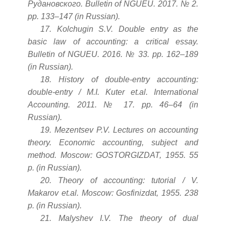
Рудановского. Bulletin of NGUEU. 2017. № 2.
pp. 133–147 (in Russian).
17. Kolchugin S.V. Double entry as the
basic law of accounting: a critical essay.
Bulletin of NGUEU. 2016. № 33. pp. 162–189
(in Russian).
18. History of double-entry accounting:
double-entry / M.I. Kuter et.al. International
Accounting. 2011. № 17. pp. 46–64 (in
Russian).
19. Mezentsev P.V. Lectures on accounting
theory. Economic accounting, subject and
method. Moscow: GOSTORGIZDAT, 1955. 55
p. (in Russian).
20. Theory of accounting: tutorial / V.
Makarov et.al. Moscow: Gosfinizdat, 1955. 238
p. (in Russian).
21. Malyshev I.V. The theory of dual