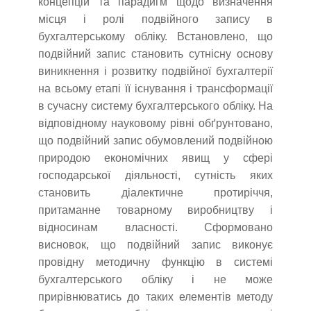
концепцій та парадигм щодо визначення
місця і ролі подвійного запису в
бухгалтерському обліку. Встановлено, що
подвійний запис становить сутнісну основу
виникнення і розвитку подвійної бухгалтерії
на всьому етапі її існування і трансформації
в сучасну систему бухгалтерського обліку. На
відповідному науковому рівні обґрунтовано,
що подвійний запис обумовлений подвійною
природою економічних явищ у сфері
господарської діяльності, сутність яких
становить діалектичне протиріччя,
притаманне товарному виробництву і
відносинам власності. Сформовано
висновок, що подвійний запис виконує
провідну методичну функцію в системі
бухгалтерського обліку і не може
прирівнюватись до таких елементів методу