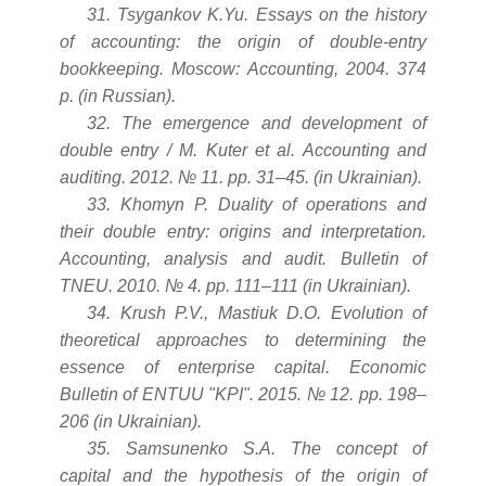
31. Tsygankov K.Yu. Essays on the history
of accounting: the origin of double-entry
bookkeeping. Moscow: Accounting, 2004. 374
p. (in Russian).
32. The emergence and development of
double entry / M. Kuter et al. Accounting and
auditing. 2012. № 11. pp. 31–45. (in Ukrainian).
33. Khomyn P. Duality of operations and
their double entry: origins and interpretation.
Accounting, analysis and audit. Bulletin of
TNEU. 2010. № 4. pp. 111–111 (in Ukrainian).
34. Krush P.V., Mastiuk D.O. Evolution of
theoretical approaches to determining the
essence of enterprise capital. Economic
Bulletin of ENTUU "KPI". 2015. № 12. pp. 198–
206 (in Ukrainian).
35. Samsunenko S.A. The concept of
capital and the hypothesis of the origin of