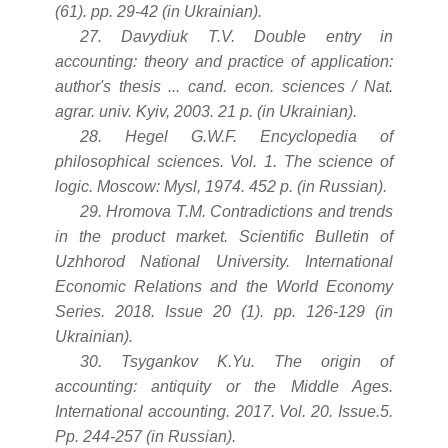
(61). pp. 29-42 (in Ukrainian).
27. Davydiuk T.V. Double entry in
accounting: theory and practice of application:
author's thesis ... cand. econ. sciences / Nat.
agrar. univ. Kyiv, 2003. 21 p. (in Ukrainian).
28. Hegel G.W.F. Encyclopedia of
philosophical sciences. Vol. 1. The science of
logic. Moscow: Mysl, 1974. 452 p. (in Russian).
29. Hromova T.M. Contradictions and trends
in the product market. Scientific Bulletin of
Uzhhorod National University. International
Economic Relations and the World Economy
Series. 2018. Issue 20 (1). pp. 126-129 (in
Ukrainian).
30. Tsygankov K.Yu. The origin of
accounting: antiquity or the Middle Ages.
International accounting. 2017. Vol. 20. Issue.5.
Pp. 244-257 (in Russian).