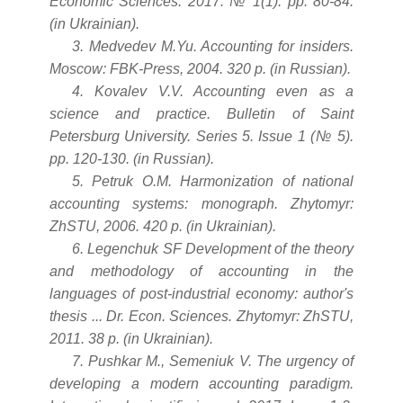
Economic Sciences. 2017. № 1(1). pp. 80-84.
(in Ukrainian).
3. Medvedev M.Yu. Accounting for insiders.
Moscow: FBK-Press, 2004. 320 p. (in Russian).
4. Kovalev V.V. Accounting even as a
science and practice. Bulletin of Saint
Petersburg University. Series 5. Issue 1 (№ 5).
pp. 120-130. (in Russian).
5. Petruk O.M. Harmonization of national
accounting systems: monograph. Zhytomyr:
ZhSTU, 2006. 420 p. (in Ukrainian).
6. Legenchuk SF Development of the theory
and methodology of accounting in the
languages of post-industrial economy: author's
thesis ... Dr. Econ. Sciences. Zhytomyr: ZhSTU,
2011. 38 p. (in Ukrainian).
7. Pushkar M., Semeniuk V. The urgency of
developing a modern accounting paradigm.