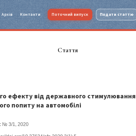
Архів
Контакти
Поточний випуск
Подати статтю
Стаття
го ефекту від державного стимулюванн
ого попиту на автомобілі
:
№ 3/1, 2020