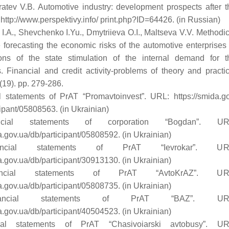
atev V.B. Automotive industry: development prospects after t
 http://www.perspektivy.info/ print.php?ID=64426. (in Russian)
 І.А., Shevchenko I.Yu., Dmytriieva O.I., Maltseva V.V. Methodic
he forecasting the economic risks of the automotive enterprises 
ions оf the state stimulation of the internal demand for t
. Financial and credit activity-problems of theory and practic
(19). pp. 279-286.
l statements of PrAT “Promavtoinvest”. URL: https://smida.go
cipant/05808563. (in Ukrainian)
cial statements of сorporation “Bogdan”. UR
a.gov.ua/db/participant/05808592. (in Ukrainian)
ncial statements of PrAT “Ievrokar”. UR
a.gov.ua/db/participant/30913130. (in Ukrainian)
ncial statements of PrAT “AvtoKrAZ”. UR
a.gov.ua/db/participant/05808735. (in Ukrainian)
ancial statements of PrAT “BAZ”. UR
a.gov.ua/db/participant/40504523. (in Ukrainian)
ial statements of PrAT “Chasivoiarski avtobusy”. UR