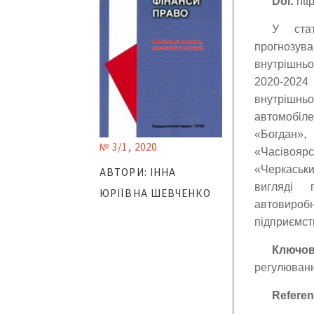
Doi:
http
У стат
прогнозув
внутрішньо
2020-2024
внутрішньо
автомобіле
«Богдан»,
№ 3/1, 2020
«Часівояр
«Черкаськи
АВТОРИ: ІННА
вигляді 
ЮРІЇВНА ШЕВЧЕНКО
автовироб
підприємст
Ключо
регулюванн
Referen