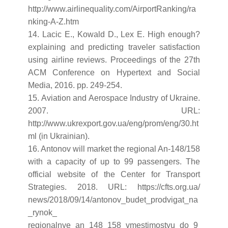
http://www.airlinequality.com/AirportRanking/ra
nking-A-Z.htm
14. Lacic E., Kowald D., Lex E. High enough?
explaining and predicting traveler satisfaction
using airline reviews. Proceedings of the 27th
ACM Conference on Hypertext and Social
Media, 2016. pp. 249-254.
15. Aviation and Aerospace Industry of Ukraine.
2007. URL:
http://www.ukrexport.gov.ua/eng/prom/eng/30.ht
ml (in Ukrainian).
16. Antonov will market the regional An-148/158
with a capacity of up to 99 passengers. The
official website of the Center for Transport
Strategies. 2018. URL: https://cfts.org.ua/
news/2018/09/14/antonov_budet_prodvigat_na
_rynok_
regionalnye_an_148_158_vmestimostyu_do_9