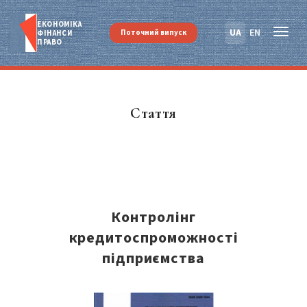
ЕКОНОМІКА
UA
EN
Поточний випуск
ФІНАНСИ
ПРАВО
Стаття
Контролінг
кредитоспроможності
підприємства