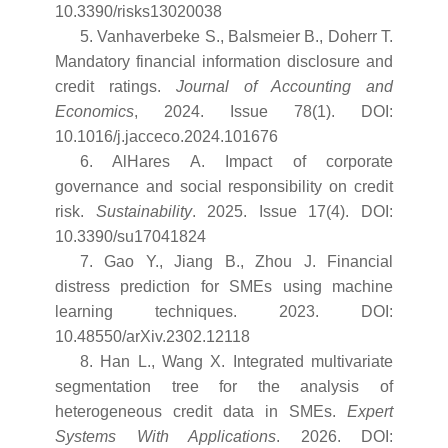
10.3390/risks13020038
5. Vanhaverbeke S., Balsmeier B., Doherr T.
Mandatory financial information disclosure and
credit ratings.
Journal of Accounting and
Economics
, 2024. Issue 78(1). DOI:
10.1016/j.jacceco.2024.101676
6. AlHares A. Impact of corporate
governance and social responsibility on credit
risk.
Sustainability
. 2025. Issue 17(4). DOI:
10.3390/su17041824
7. Gao Y., Jiang B., Zhou J. Financial
distress prediction for SMEs using machine
learning techniques. 2023. DOI:
10.48550/arXiv.2302.12118
8. Han L., Wang X. Integrated multivariate
segmentation tree for the analysis of
heterogeneous credit data in SMEs.
Expert
Systems With Applications
. 2026. DOI: