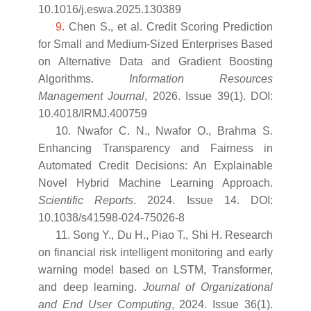
10.1016/j.eswa.2025.130389
9.
Chen S., et al. Credit Scoring Prediction
for Small and Medium-Sized Enterprises Based
on Alternative Data and Gradient Boosting
Algorithms.
Information Resources
Management Journal
, 2026. Issue 39(1). DOI:
10.4018/IRMJ.400759
10. Nwafor C. N., Nwafor O., Brahma S.
Enhancing Transparency and Fairness in
Automated Credit Decisions: An Explainable
Novel Hybrid Machine Learning Approach.
Scientific Reports
. 2024. Issue 14. DOI:
10.1038/s41598-024-75026-8
11. Song Y., Du H., Piao T., Shi H. Research
on financial risk intelligent monitoring and early
warning model based on LSTM, Transformer,
and deep learning.
Journal of Organizational
and End User Computing
, 2024. Issue 36(1).