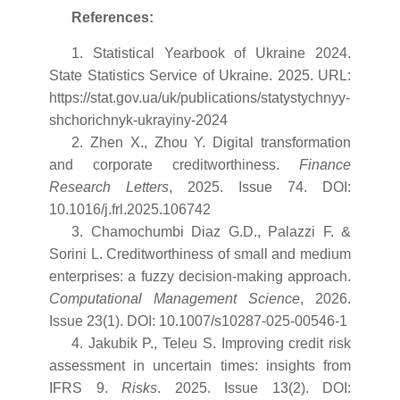
References:
1. Statistical Yearbook of Ukraine 2024.
State Statistics Service of Ukraine. 2025. URL:
https://stat.gov.ua/uk/publications/statystychnyy-
shchorichnyk-ukrayiny-2024
2. Zhen X., Zhou Y. Digital transformation
and corporate creditworthiness.
Finance
Research Letters
, 2025. Issue 74. DOI:
10.1016/j.frl.2025.106742
3. Chamochumbi Diaz G.D., Palazzi F. &
Sorini L. Creditworthiness of small and medium
enterprises: a fuzzy decision-making approach.
Computational Management Science
, 2026.
Issue 23(1). DOI: 10.1007/s10287-025-00546-1
4. Jakubik P., Teleu S. Improving credit risk
assessment in uncertain times: insights from
IFRS 9.
Risks
. 2025. Issue 13(2). DOI: