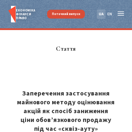
ЕКОНОМІКА
UA
EN
Поточний випуск
ФІНАНСИ
ПРАВО
Стаття
Заперечення застосування
майнового методу оцінювання
акцій як спосіб заниження
ціни обов’язкового продажу
під час «сквіз-ауту»