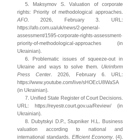
5. Maksymov S. Valuation of corporate
rights: Priority of methodological approaches.
AFO
. 2026, February 3. URL:
https://afo.com.ua/uk/news/2-general-
assessment/1595-corporate-rights-assessment-
priority-of-methodological-approaches (in
Ukrainian).
6. Problematic issues of squeeze-out in
Ukraine and ways to solve them.
Ukrinform
Press Center
. 2026, February 6. URL:
https://www.youtube.com/live/sHOEcU8WaSA
(in Ukrainian).
7. Unified State Register of Court Decisions.
URL: https://reyestr.court.gov.ua/Review/ (in
Ukrainian).
8. Dubytskyi D.P., Stupniker H.L. Business
valuation according to national and
international standards.
Efficient Economy
. (4).