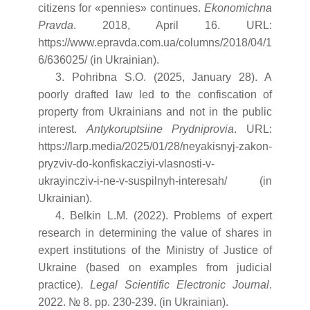
citizens for «pennies» continues.
Ekonomichna
Pravda
. 2018, April 16. URL:
https://www.epravda.com.ua/columns/2018/04/1
6/636025/ (in Ukrainian).
3. Pohribna S.O. (2025, January 28). A
poorly drafted law led to the confiscation of
property from Ukrainians and not in the public
interest.
Antykoruptsiine Prydniprovia
. URL:
https://larp.media/2025/01/28/neyakisnyj-zakon-
pryzviv-do-konfiskacziyi-vlasnosti-v-
ukrayincziv-i-ne-v-suspilnyh-interesah/ (in
Ukrainian).
4. Belkin L.M. (2022). Problems of expert
research in determining the value of shares in
expert institutions of the Ministry of Justice of
Ukraine (based on examples from judicial
practice).
Legal Scientific Electronic Journal
.
2022. № 8. pp. 230-239. (in Ukrainian).