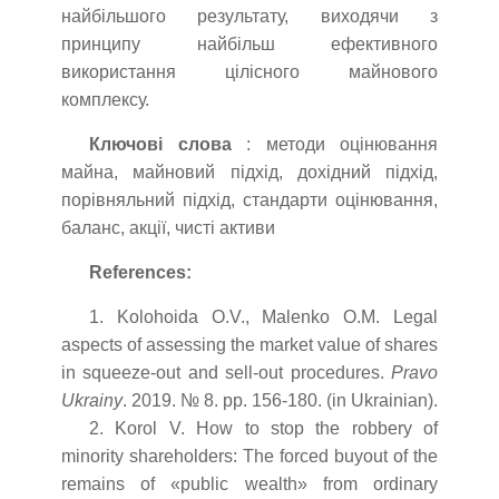
найбільшого результату, виходячи з
принципу найбільш ефективного
використання цілісного майнового
комплексу.
Ключові слова
: методи оцінювання
майна, майновий підхід, дохідний підхід,
порівняльний підхід, стандарти оцінювання,
баланс, акції, чисті активи
References:
1. Kolohoida O.V., Malenko O.M. Legal
aspects of assessing the market value of shares
in squeeze-out and sell-out procedures.
Pravo
Ukrainy
. 2019. № 8. pp. 156-180. (in Ukrainian).
2. Korol V. How to stop the robbery of
minority shareholders: The forced buyout of the
remains of «public wealth» from ordinary