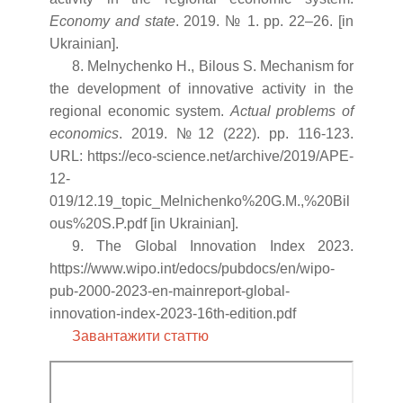
Economy and state
. 2019. № 1. pp. 22–26. [in
Ukrainian].
8. Melnychenko H., Bilous S. Mechanism for
the development of innovative activity in the
regional economic system.
Actual problems of
economics
. 2019. №12 (222). pp. 116-123.
URL: https://eco-science.net/archive/2019/APE-
12-
019/12.19_topic_Melnichenko%20G.M.,%20Bil
ous%20S.P.pdf [in Ukrainian].
9. The Global Innovation Index 2023.
https://www.wipo.int/edocs/pubdocs/en/wipo-
pub-2000-2023-en-mainreport-global-
innovation-index-2023-16th-edition.pdf
Завантажити статтю