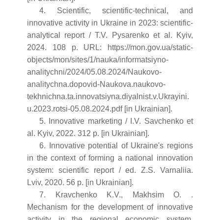
4. Scientific, scientific-technical, and
innovative activity in Ukraine in 2023: scientific-
analytical report / T.V. Pysarenko et al. Kyiv,
2024. 108 p. URL: https://mon.gov.ua/static-
objects/mon/sites/1/nauka/informatsiyno-
analitychni/2024/05.08.2024/Naukovo-
analitychna.dopovid-Naukova.naukovo-
tekhnichna.ta.innovatsiyna.diyalnist.v.Ukrayini.
u.2023.rotsi-05.08.2024.pdf [in Ukrainian].
5. Innovative marketing / I.V. Savchenko et
al. Kyiv, 2022. 312 p. [in Ukrainian].
6. Innovative potential of Ukraine's regions
in the context of forming a national innovation
system: scientific report / ed. Z.S. Varnaliia.
Lviv, 2020. 56 p. [in Ukrainian].
7. Kravchenko K.V., Makhsim O. .
Mechanism for the development of innovative
activity in the regional economic system.