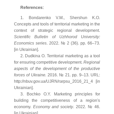
References:
1. Bondarenko V.M., Shershun K.O.
Concepts and tools of territorial marketing in the
context of strategic regional development.
Scientific Bulletin of Uzhhorod University:
Economics series
. 2022.
№ 2 (36). pp. 66–73.
[in Ukrainian].
2. Dudkina O. Territorial marketing as a tool
for ensuring competitive development.
Regional
aspects of the development of the productive
forces of Ukraine.
2016. № 21. pp. 9–13. URL:
http://nbuv.gov.ua/UJRN/rarpsu_2016_21_4 [in
Ukrainian].
3. Bochko O.Y. Marketing principles for
building the competitiveness of a region's
economy.
Economy and society
. 2022. № 46.
[in Ukrainian].