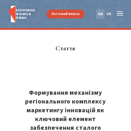
ЕКОНОМІКА
UA
EN
Поточний випуск
ФІНАНСИ
ПРАВО
Стаття
Формування механізму
регіонального комплексу
маркетингу інновацій як
ключовий елемент
забезпечення сталого