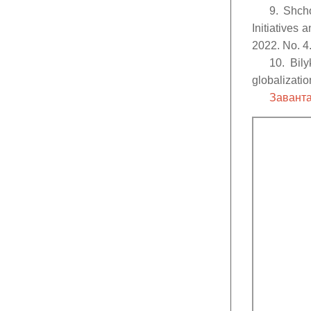
9. Shch
Initiatives
2022. No. 4.
10. Bily
globalizatio
Заванта