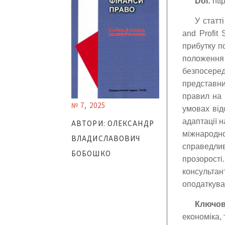
Doi:
http
У статт
and Profit 
прибутку п
положення 
безпосер
представни
правил на 
№ 7, 2025
умовах від
адаптації 
АВТОРИ: ОЛЕКСАНДР
міжнародн
ВЛАДИСЛАВОВИЧ
справедлив
БОБОШКО
прозорості
консультан
оподаткува
Ключов
економіка,