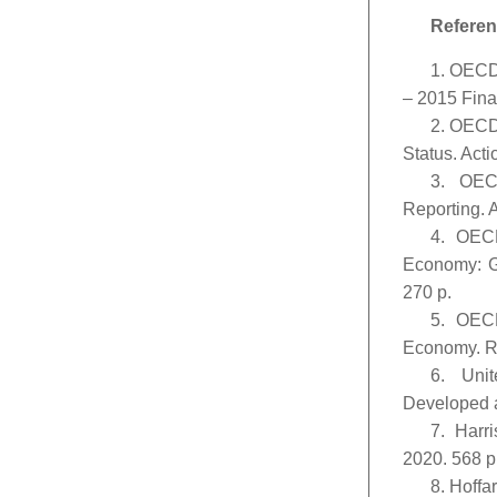
Referen
1. OECD.
– 2015 Final
2. OECD.
Status. Acti
3. OECD
Reporting. A
4. OECD
Economy: Gl
270 p.
5. OECD
Economy. Re
6. Uni
Developed a
7. Harr
2020. 568 p
8. Hoffa