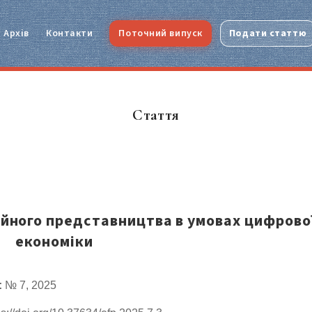
Архів
Контакти
Поточний випуск
Подати статтю
Стаття
ійного представництва в умовах цифрово
економіки
:
№ 7, 2025