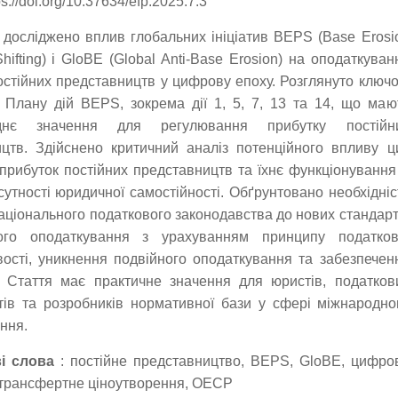
s://doi.org/10.37634/efp.2025.7.3
і досліджено вплив глобальних ініціатив BEPS (Base Erosi
Shifting) і GloBE (Global Anti-Base Erosion) на оподаткуван
остійних представництв у цифрову епоху. Розглянуто ключо
Плану дій BEPS, зокрема дії 1, 5, 7, 13 та 14, що маю
еднє значення для регулювання прибутку постійн
цтв. Здійснено критичний аналіз потенційного впливу ц
прибуток постійних представництв та їхнє функціонування
сутності юридичної самостійності. Обґрунтовано необхідніс
національного податкового законодавства до нових стандарт
ого оподаткування з урахуванням принципу податков
ості, уникнення подвійного оподаткування та забезпечен
. Стаття має практичне значення для юристів, податков
тів та розробників нормативної бази у сфері міжнародно
ння.
і слова
: постійне представництво, BEPS, GloBE, цифро
 трансфертне ціноутворення, ОЕСР