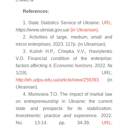
References:
1. State Statistics Service of Ukraine.
URL:
https://www.ukrstat.gov.ua/
(in Ukrainian).
2. Activities of large, medium, small and
micro enterprises. 2023. 117p. (in Ukrainian).
3. Kulish H.P., Chepka V.V., Havrylenko
V.O. Financial condition of the enterprise:
factors affecting it.
Economic horizons
. 2022. №
1(19). URL:
http://eh.udpu.edu.ua/article/view/259393
(in
Ukrainian).
4. Murovana T.O. The impact of martial law
on entrepreneurship in Ukraine: the current
state and prospects for its stabilization.
Investments: practice and experience
. 2022.
No. 13-14. pp. 34-39.
URL: