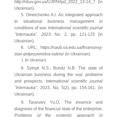
http://nbuv.gov.ua/UJRN/ipd_2022_13-14_7 (in
Ukrainian).
5. Omelchenko A.I. An integrated approach
to situational business management in
conditions of war.
International scientific journal
"Internauka". 2023
. No. 2. pp. 121-125 (in
Ukrainian).
6. URL: https://naub.oa.edu.ua/finansovyj-
stan-pidpryyemstva-sutnis/ (in Ukrainian).
(in Ukrainian).
8. Sytnyk N.S., Bundz N.B. The state of
Ukrainian business during the war: problems
and prospects.
International scientific journal
"Internauka".
2023. No. 5(2). pp. 154-161. (in
Ukrainian).
9. Tararuiev Yu.O. The essence and
diagnosis of the financial state of the enterprise.
Problems of the systemic approach in