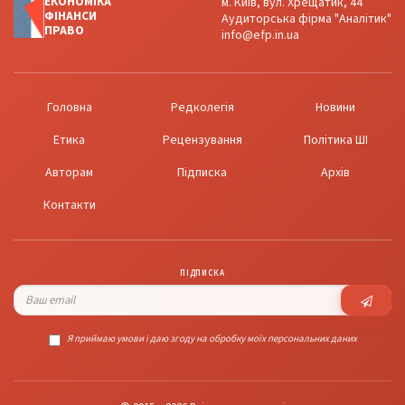
ЕКОНОМІКА
м. Київ, вул. Хрещатик, 44
ФІНАНСИ
Аудиторська фірма "Аналітик"
ПРАВО
info@efp.in.ua
Головна
Редколегія
Новини
Етика
Рецензування
Політика ШІ
Авторам
Підписка
Архів
Контакти
ПІДПИСКА
Я приймаю умови і даю згоду на обробку моїх персональних даних