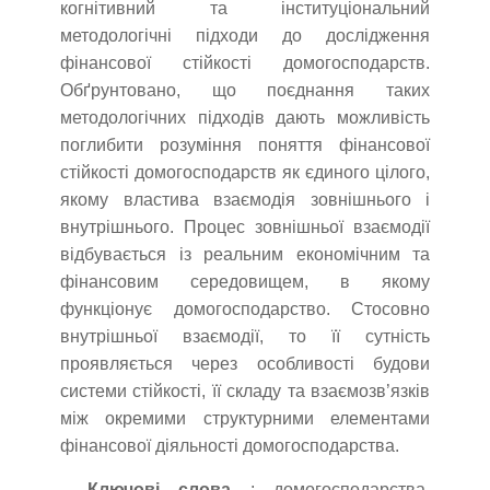
когнітивний та інституціональний
методологічні підходи до дослідження
фінансової стійкості домогосподарств.
Обґрунтовано, що поєднання таких
методологічних підходів дають можливість
поглибити розуміння поняття фінансової
стійкості домогосподарств як єдиного цілого,
якому властива взаємодія зовнішнього і
внутрішнього. Процес зовнішньої взаємодії
відбувається із реальним економічним та
фінансовим середовищем, в якому
функціонує домогосподарство. Стосовно
внутрішньої взаємодії, то її сутність
проявляється через особливості будови
системи стійкості, її складу та взаємозв’язків
між окремими структурними елементами
фінансової діяльності домогосподарства.
Ключові слова
: домогосподарства,