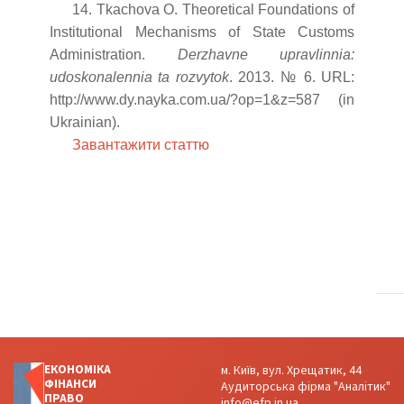
14. Tkachova O. Theoretical Foundations of
Institutional Mechanisms of State Customs
Administration.
Derzhavne upravlinnia:
udoskonalennia ta rozvytok
. 2013. № 6. URL:
http://www.dy.nayka.com.ua/?op=1&z=587 (in
Ukrainian).
Завантажити статтю
ЕКОНОМІКА
м. Київ, вул. Хрещатик, 44
ФІНАНСИ
Аудиторська фірма "Аналітик"
ПРАВО
info@efp.in.ua