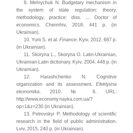
9. Melnychuk N. Budgetary mechanism in
the system of state regulation: theory,
methodology, practice: diss. … Doctor of
economics. Chernihiv, 2018. 441 p. (in
Ukrainian).
10. Yurii S. et al.
Finance
. Kyiv, 2012. 687 p.
(in Ukrainian).
11. Skoryna L., Skoryna O. Latin-Ukrainian,
Ukrainian-Latin dictionary. Kyiv, 2004. 448 p. (in
Ukrainian).
12. Harashchenko N. Cognitive
organization and its assessment.
Efektyvna
ekonomika
. 2010. № 6. URL:
http://www.economy.nayka.com.ua/?
op=1&z=230 (in Ukrainian).
13. Petrovskyi P. Methodology of scientific
research in the field of public administration.
Lviv, 2015. 240 p. (in Ukrainian).