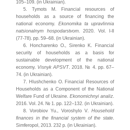
105–109. (in Ukrainian).
5. Tymots M. Financial resources of
households as a source of financing the
national economy.
Ekonomika ta upravlinnia
natsionalnym hospodarstvom
. 2020. Vol. I-II
(77-78). pp. 59–68. (in Ukrainian).
6. Honcharenko O., Sirenko K. Financial
security of households as a basis for
sustainable development of the national
economy.
Visnyk APSVT
. 2018. № 4. pp. 67–
74. (in Ukrainian).
7. Hlushchenko O. Financial Resources of
Households as a Component of the National
Welfare Fund of Ukraine.
Ekonomichnyi analiz
.
2016. Vol. 24. № 1. pp. 122–132. (in Ukrainian).
8. Vorobiov Yu., Voroshylo V
. Household
finances in the financial system of the state
.
Simferopol, 2013. 232 p. (in Ukrainian).