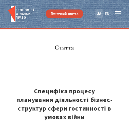
ЕКОНОМІКА
UA
EN
Поточний випуск
ФІНАНСИ
ПРАВО
Стаття
Специфіка процесу
планування діяльності бізнес-
структур сфери гостинності в
умовах війни