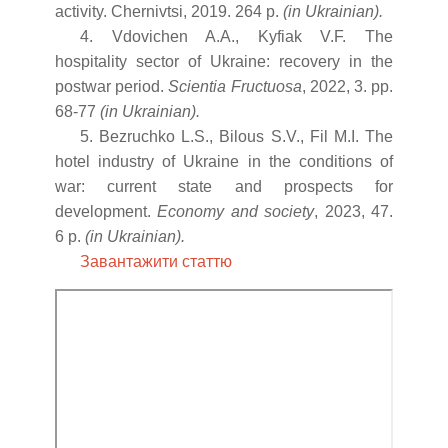
activity. Chernivtsi, 2019. 264 p.
(in Ukrainian).
4. Vdovichen A.A., Kyfiak V.F. The
hospitality sector of Ukraine: recovery in the
postwar period.
Scientia Fructuosa
, 2022, 3. рр.
68-77
(in Ukrainian).
5. Bezruchko L.S., Bilous S.V., Fil M.I. The
hotel industry of Ukraine in the conditions of
war: current state and prospects for
development.
Economy and society
, 2023, 47.
6 p.
(in Ukrainian).
Завантажити статтю