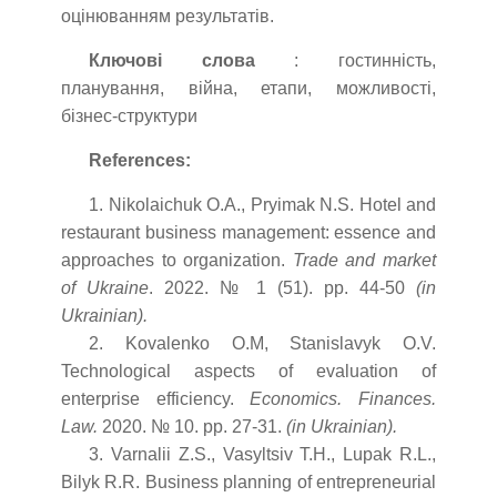
оцінюванням результатів.
Ключові слова
: гостинність,
планування, війна, етапи, можливості,
бізнес-структури
References:
1. Nikolaichuk O.A., Pryimak N.S. Hotel and
restaurant business management: essence and
approaches to organization.
Trade and market
of Ukraine
. 2022. № 1 (51). рр. 44-50
(in
Ukrainian).
2. Kovalenko O.M, Stanislavyk O.V.
Technological aspects of evaluation of
enterprise efficiency.
Economics. Finances.
Law.
2020. № 10. рр. 27-31.
(in Ukrainian).
3. Varnalii Z.S., Vasyltsiv T.H., Lupak R.L.,
Bilyk R.R. Business planning of entrepreneurial