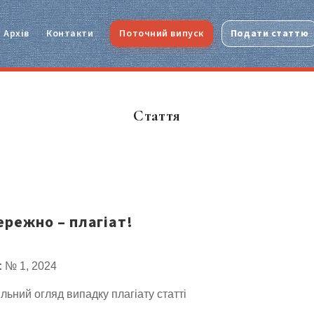
Архів
Контакти
Поточний випуск
Подати статтю
Стаття
ережно – плагіат!
:
№ 1, 2024
льний огляд випадку плагіату статті