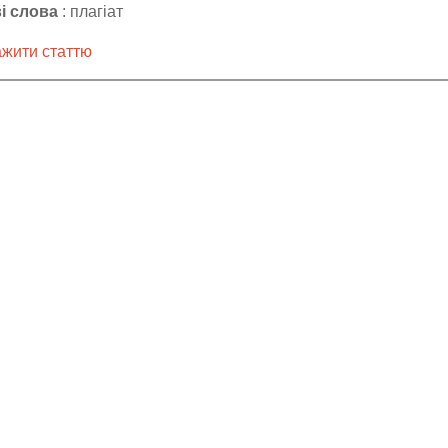
і слова
: плагіат
жити статтю