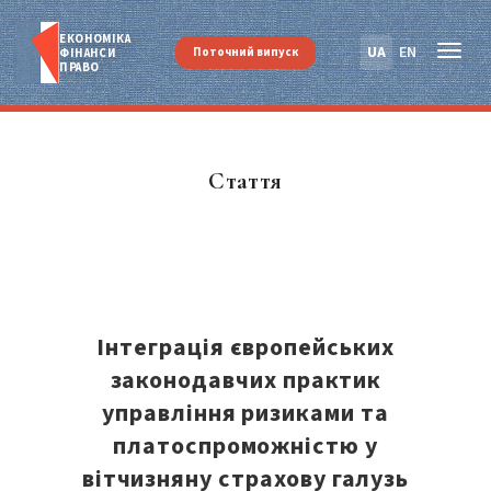
ЕКОНОМІКА
UA
EN
Поточний випуск
ФІНАНСИ
ПРАВО
Стаття
Інтеграція європейських
законодавчих практик
управління ризиками та
платоспроможністю у
вітчизняну страхову галузь