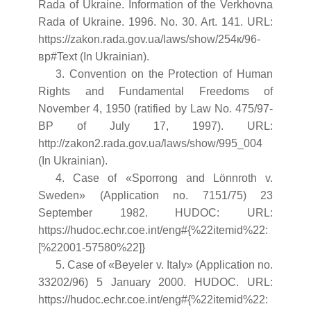
Rada of Ukraine. Information of the Verkhovna
Rada of Ukraine. 1996. No. 30. Art. 141. URL:
https://zakon.rada.gov.ua/laws/show/254к/96-
вр#Text (In Ukrainian).
3. Convention on the Protection of Human
Rights and Fundamental Freedoms of
November 4, 1950 (ratified by Law No. 475/97-
BP of July 17, 1997). URL:
http://zakon2.rada.gov.ua/laws/show/995_004
(In Ukrainian).
4. Case of «Sporrong and Lönnroth v.
Sweden» (Application no. 7151/75) 23
September 1982. HUDOC: URL:
https://hudoc.echr.coe.int/eng#{%22itemid%22:
[%22001-57580%22]}
5. Case of «Beyeler v. Italy» (Application no.
33202/96) 5 January 2000. HUDOC. URL:
https://hudoc.echr.coe.int/eng#{%22itemid%22: