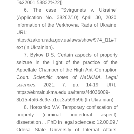
[%22001-58832%22]}
6. The case "Svirgunets v. Ukraine"
(Application No. 38262/10) April 30, 2020.
Information of the Verkhovna Rada of Ukraine.
URL:
https://zakon.rada.gov.ua/laws/show/974_f11#T
ext (In Ukrainian).
7. Bykov D.S. Certain aspects of property
seizure in the light of the practice of the
Appellate Chamber of the High Anti-Corruption
Court.
Scientific notes of NaUKMA. Legal
sciences
. 2021. 7. pp. 14-19. URL:
https://ekmair.ukma.edu.ua/items/4d036009-
3b15-45f6-8c9e-b1ec3a59959b (In Ukrainian).
8. Horoshko V.V. Temporary confiscation of
property (criminal procedural aspect):
dissertation ... PhD in legal sciences: 12.00.09 /
Odesa State University of Internal Affairs.