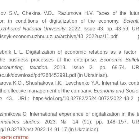
nov S.V., Chekina V.D., Razumova H.V. Taxes of the futur
tion in conditions of digitalization of the economy.
Scienti
 Uzhhorod National University
. 2022. Issue 43. рр. 43-59. UR
.visnyk-econom.uzhnu.uz.ua/archive/43_2022ua/11.pdf (
ebnik L L. Digitalization of economic relations as a factor 
the business processes of the enterprise.
Economic Bullet
ccounting, taxation.
2018. Issue 2. рр. 69-74. UR
e.ac.uk/download/pdf/268452991.pdf (in Ukrainian).
rova K.O., Shushakova I.K., Levchenko Y.A. Internal tax contr
 the effective management of the company.
Economy and Socie
e 43. URL: https://doi.org/10.32782/2524-0072/2022-43-2 (
shnikova O. International experience of digitalization in the t
manities studies
. 2023. № 14 (91). рр. 148–157. UR
org/10.32782/hst-2023-14-91-17 (in Ukrainian).
жити статтю