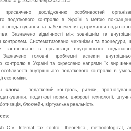
s://doi.org/10.37634/efp.2023.11.5
 присвячено дослідженню особливостей організац
ого податкового контролю в Україні з метою покращен
ті оподаткування та забезпечення дотримання податково
ства. Зазначено відмінності між зовнішнім та внутрішн
м контролем. Систематизовано механізми та процедури, 
 застосовано в організації внутрішнього податково
 Зазначено головні проблемні аспекти внутрішньо
о контролю в Україні та окреслено напрями їх вирішенн
 особливості внутрішнього податкового контролю в умов
ї економіки.
і слова
: податковий контроль, ризики, прогнозуванн
податкування, податкові норми, цифрові технології, штучн
оботизація, блокчейн, віртуальна реальність
ces:
kh O.V. Internal tax control: theoretical, methodological, a