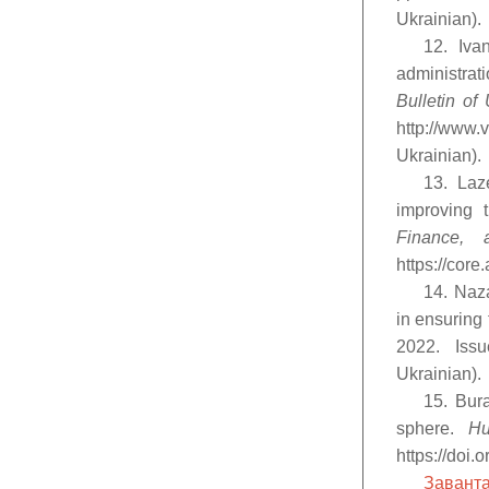
Ukrainian).
12. Iva
administra
Bulletin of
http://www
Ukrainian).
13. Laz
improving 
Finance, a
https://cor
14. Naza
in ensuring
2022. Issu
Ukrainian).
15. Bura
sphere.
Hu
https://doi.
Заванта