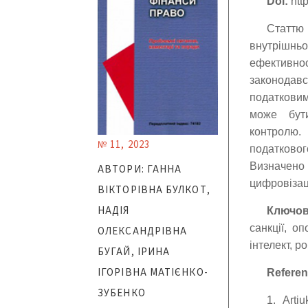
Doi:
http
Статтю
внутрішнь
ефективнос
законодав
податкови
може бути
контролю.
№ 11, 2023
податковог
Визначено
АВТОРИ: ГАННА
цифровізаці
ВІКТОРІВНА БУЛКОТ,
НАДІЯ
Ключов
санкції, о
ОЛЕКСАНДРІВНА
інтелект, р
БУГАЙ, ІРИНА
ІГОРІВНА МАТІЄНКО-
Referen
ЗУБЕНКО
1. Artiu