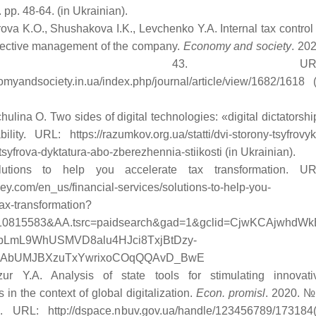
pp. 48-64. (in Ukrainian).
ova K.O., Shushakova I.K., Levchenko Y.A. Internal tax control 
fective management of the company.
Economy and society
. 202
 43. URL
nomyandsociety.in.ua/index.php/journal/article/view/1682/1618 (
hulina O. Two sides of digital technologies: «digital dictatorshi
ility. URL: https://razumkov.org.ua/statti/dvi-storony-tsyfrovyk
tsyfrova-dyktatura-abo-zberezhennia-stiikosti (in Ukrainian).
utions to help you accelerate tax transformation. UR
.ey.com/en_us/financial-services/solutions-to-help-you-
tax-transformation?
10815583&AA.tsrc=paidsearch&gad=1&gclid=CjwKCAjwhdWk
bLmL9WhUSMVD8alu4HJci8TxjBtDzy-
SAbUMJBXzuTxYwrixoCOqQQAvD_BwE
ur Y.A. Analysis of state tools for stimulating innovati
 in the context of global digitalization.
Econ. promisl
. 2020. №
. URL: http://dspace.nbuv.gov.ua/handle/123456789/173184(