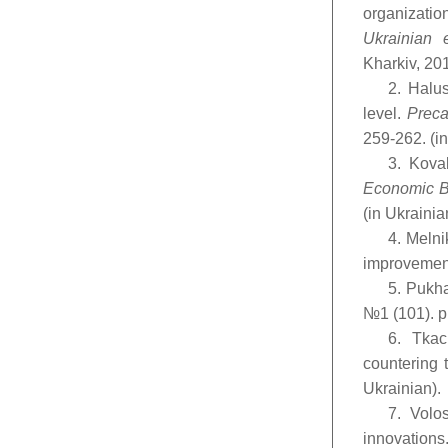
organizati
Ukrainian e
Kharkiv, 201
2. Halus
level.
Preca
259-262. (in
3. Kova
Economic Bu
(in Ukrainia
4. Melni
improvement
5. Pukha
№1 (101). рр
6. Tkac
countering 
Ukrainian).
7. Volo
innovation