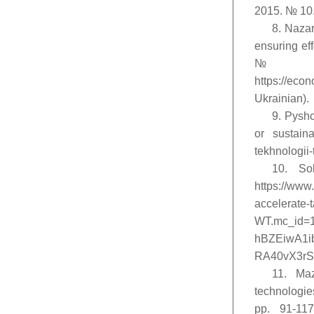
2015. № 10. 
8. Nazar
ensuring ef
№
https://eco
Ukrainian).
9. Pyshc
or sustainab
tekhnologii-
10. Sol
https://www
accelerate-
WT.mc_id=
hBZEiwA1i
RA40vX3r
11. Maz
technologies
рр. 91-117