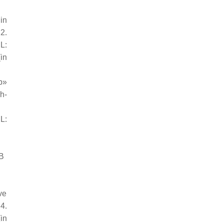
in
2.
:
in
p»
h-
L:
B
ve
4.
in