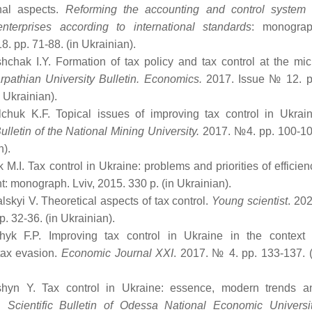
onal aspects.
Reforming the accounting and control system 
nterprises according to international standards
: monograp
8. рр. 71-88. (in Ukrainian).
hchak I.Y. Formation of tax policy and tax control at the mic
rpathian University Bulletin. Economics.
2017. Issue № 12. р
 Ukrainian).
lchuk K.F. Topical issues of improving tax control in Ukrain
lletin of the National Mining University.
2017. №4. рр. 100-10
n).
k M.I. Tax control in Ukraine: problems and priorities of efficien
: monograph. Lviv, 2015. 330 р. (in Ukrainian).
lskyi V. Theoretical aspects of tax control.
Young scientist
. 202
. 32-36. (in Ukrainian).
hyk F.P. Improving tax control in Ukraine in the context 
tax evasion.
Economic Journal XXI
. 2017. № 4. рр. 133-137. (
shyn Y. Tax control in Ukraine: essence, modern trends a
s.
Scientific Bulletin of Odessa National Economic Universi