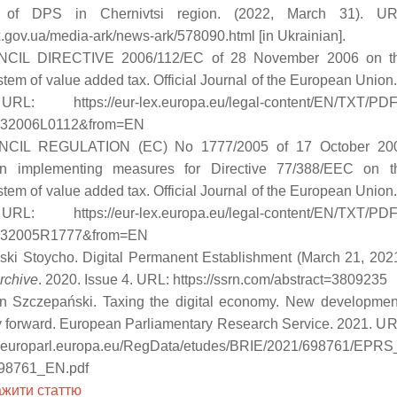
te of DPS in Chernivtsi region. (2022, March 31). UR
ax.gov.ua/media-ark/news-ark/578090.html [in Ukrainian].
NCIL DIRECTIVE 2006/112/EC of 28 November 2006 on t
em of value added tax. Official Journal of the European Union.
L: https://eur-lex.europa.eu/legal-content/EN/TXT/PDF
:32006L0112&from=EN
NCIL REGULATION (EC) No 1777/2005 of 17 October 20
n implementing measures for Directive 77/388/EEC on t
em of value added tax. Official Journal of the European Union.
L: https://eur-lex.europa.eu/legal-content/EN/TXT/PDF
:32005R1777&from=EN
ski Stoycho. Digital Permanent Establishment (March 21, 2021
rchive
. 2020. Issue 4. URL: https://ssrn.com/abstract=3809235
in Szczepański. Taxing the digital economy. New developmen
 forward. European Parliamentary Research Service. 2021. UR
w.europarl.europa.eu/RegData/etudes/BRIE/2021/698761/EPRS
98761_EN.pdf
жити статтю