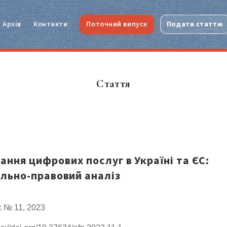
Архів
Контакти
Поточний випуск
Подати статтю
Стаття
ння цифрових послуг в Україні та ЄС:
яльно-правовий аналіз
:
№ 11, 2023