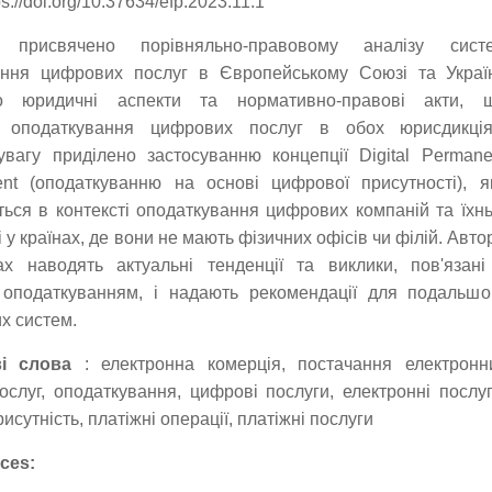
s://doi.org/10.37634/efp.2023.11.1
 присвячено порівняльно-правовому аналізу сист
ання цифрових послуг в Європейському Союзі та Україн
о юридичні аспекти та нормативно-правові акти, 
 оподаткування цифрових послуг в обох юрисдикція
вагу приділено застосуванню концепції Digital Permane
ent (оподаткуванню на основі цифрової присутності), я
ться в контексті оподаткування цифрових компаній та їхнь
 у країнах, де вони не мають фізичних офісів чи філій. Авто
ах наводять актуальні тенденції та виклики, пов'язані
оподаткуванням, і надають рекомендації для подальшо
их систем.
і слова
: електронна комерція, постачання електронн
послуг, оподаткування, цифрові послуги, електронні послуг
сутність, платіжні операції, платіжні послуги
ces: