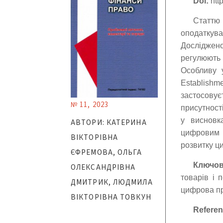
Doi:
http
Статтю
оподаткув
Досліджен
регулюють
Особливу у
Establishm
застосовує
№ 11, 2023
присутності
у висновк
АВТОРИ: КАТЕРИНА
цифровим 
ВІКТОРІВНА
розвитку ц
ЄФРЕМОВА, ОЛЬГА
Ключов
ОЛЕКСАНДРІВНА
товарів і 
ДМИТРИК, ЛЮДМИЛА
цифрова при
ВІКТОРІВНА ТОВКУН
Referen