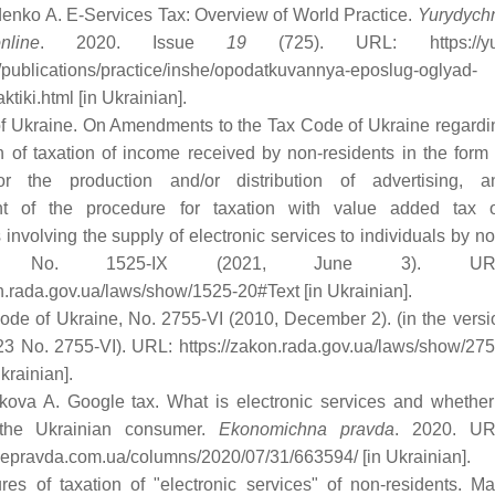
enko A. E-Services Tax: Overview of World Practice.
Yurydych
nline
. 2020. Issue
19
(725). URL: https://yu
publications/practice/inshe/opodatkuvannya-eposlug-oglyad-
ktiki.html [in Ukrainian].
of Ukraine. On Amendments to the Tax Code of Ukraine regardi
on of taxation of income received by non-residents in the form 
r the production and/or distribution of advertising, a
t of the procedure for taxation with value added tax 
 involving the supply of electronic services to individuals by no
nts. No. 1525-IX (2021, June 3). UR
on.rada.gov.ua/laws/show/1525-20#Text [in Ukrainian].
ode of Ukraine, No. 2755-VI (2010, December 2). (in the versi
23 No. 2755-VI). URL: https://zakon.rada.gov.ua/laws/show/275
krainian].
kova A. Google tax. What is electronic services and whether 
the Ukrainian consumer.
Ekonomichna pravda
. 2020. UR
.epravda.com.ua/columns/2020/07/31/663594/ [in Ukrainian].
res of taxation of "electronic services" of non-residents. Ma