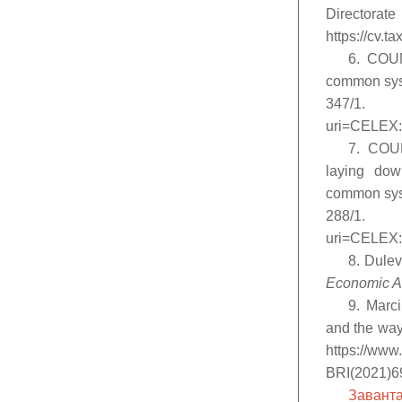
Directora
https://cv.t
6. COU
common syst
347/1. UR
uri=CELEX
7. COU
laying dow
common syst
288/1. UR
uri=CELEX
8. Dulev
Economic A
9. Marc
and the way
https://ww
BRI(2021)6
Заванта