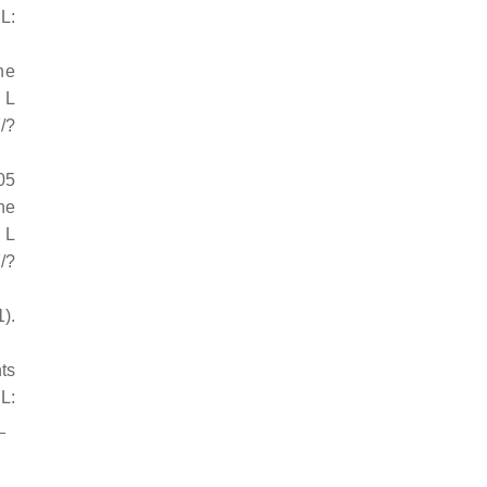
L:
he
 L
/?
05
he
 L
/?
).
ts
L:
_