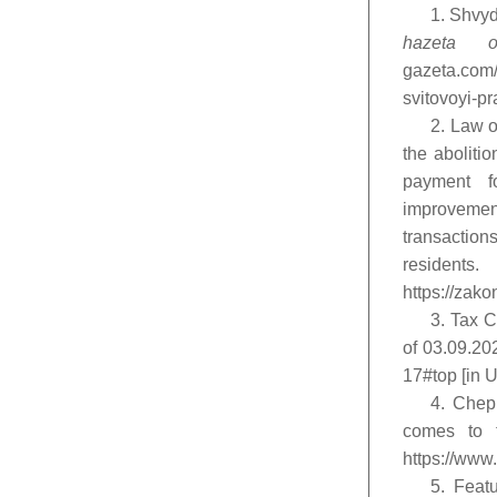
1. Shvyd
hazeta
o
gazeta.com/
svitovoyi-pra
2. Law 
the aboliti
payment fo
improvemen
transactions
reside
https://zak
3. Tax C
of 03.09.20
17#top [in U
4. Chep
comes to 
https://www
5. Featu