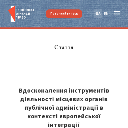
ЕКОНОМІКА
UA
EN
Поточний випуск
ФІНАНСИ
ПРАВО
Стаття
Вдосконалення інструментів
діяльності місцевих органів
публічної адміністрації в
контексті європейської
інтеграції