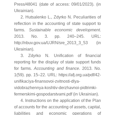
Press/48041 (date of access: 09/01/2023). (in
Ukrainian).
2. Hutsalenko L., Zdyrko N. Peculiarities of
reflection in the accounting of state support to
farms.
Sustainable economic development
.
2013. No. 3. pp. 240–245. URL:
http://nbuv.gov.ua/UJRN/sre_2013_3_53 (in
Ukrainian).
3. Zdyrko N. Unification of financial
reporting for the display of state support funds
for farms.
Accounting and finance
. 2013. No.
1(59). pp. 15–22. URL: https://afj.org.ua/pdf/42-
unifikaciya-finansovoi-zvitnosti-dlya-
vidobrazhennya-koshtiv-derzhavnoi-pidtrimki-
fermerskimi-gospodarstvami.pdf (in Ukrainian).
4. Instructions on the application of the Plan
of accounts for the accounting of assets, capital,
liabilities and economic operations of