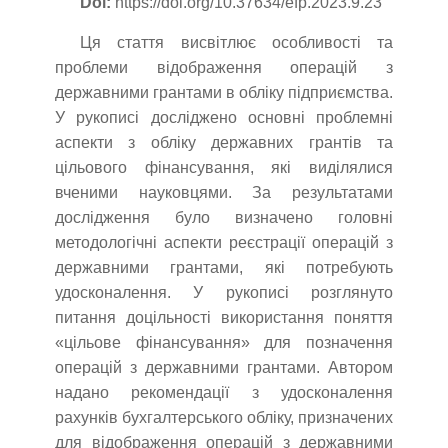
Doi:
https://doi.org/10.37634/efp.2023.9.23
Ця стаття висвітлює особливості та
проблеми відображення операцій з
державними грантами в обліку підприємства.
У рукописі досліджено основні проблемні
аспекти з обліку державних грантів та
цільового фінансування, які виділялися
вченими науковцями. За результатами
дослідження було визначено головні
методологічні аспекти реєстрації операцій з
державними грантами, які потребують
удосконалення. У рукописі розглянуто
питання доцільності використання поняття
«цільове фінансування» для позначення
операцій з державними грантами. Автором
надано рекомендації з удосконалення
рахунків бухгалтерського обліку, призначених
для відображення операцій з державними