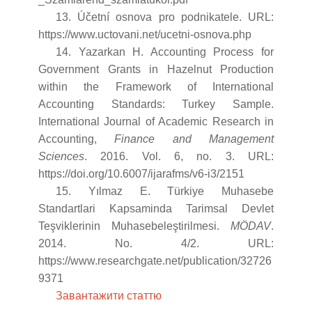
13. Účetní osnova pro podnikatele. URL:
https://www.uctovani.net/ucetni-osnova.php
14. Yazarkan H. Accounting Process for
Government Grants in Hazelnut Production
within the Framework of International
Accounting Standards: Turkey Sample.
International Journal of Academic Research in
Accounting,
Finance and Management
Sciences
. 2016. Vol. 6, no. 3. URL:
https://doi.org/10.6007/ijarafms/v6-i3/2151
15. Yılmaz E. Türkiye Muhasebe
Standartlari Kapsaminda Tarimsal Devlet
Teşviklerinin Muhasebeleştirilmesi.
MÖDAV
.
2014. No. 4/2. URL:
https://www.researchgate.net/publication/32726
9371
Завантажити статтю