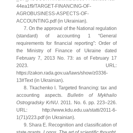
44ea1f9/TARGET-FINANCING-OF-
AGROBUSINESS-ASPECTS-OF-
ACCOUNTING.pdf (in Ukrainian).
7. On the approval of the National regulation
(standard) of accounting 1 “General
requirements for financial reporting”: Order of
the Ministry of Finance of Ukraine dated
February 7, 2013 No. 73: as of February 17
2023. URL:
https://zakon.rada.gov.ua/laws/show/z0336-
13#Text (in Ukrainian).
8. Tkachenko I. Targeted financing: tax and
accounting aspects.
Bulletin of Mykhailo
Ostrogradsky KrNU
. 2011. No. 6. pp. 223–226.
URL: http://www.kdu.edu.ua/statti/2011-6-
1(71)/223.pdf (in Ukrainian).
9. Shara E. Recognition and classification of
state grants.
Logos. The art of scientific thought.