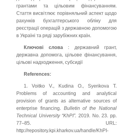
грантами та цільовим фінансуванням.
Стаття висвітлює порівняльний аспект щодо
рахунків бухгалтерського обліку для
реєстрації операцій з державною допомогою
в Україні та ряді зарубіжних країн.
Ключові слова
: державний грант,
державна допомога, цільове фінансування,
цільові надходження, субсидії
References:
1. Voitko V., Kudina O., Syerikova T.
Problems of accounting and analytical
provision of grants as alternative sources of
enterprise financing.
Bulletin of the National
Technical University “KhPI”.
2019. No. 23. pp.
77–85. URL:
http://repository.kpi.kharkov.ua/handle/KhPI-