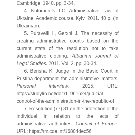
Cambridge, 1940. pp. 3-34.
4. Kolomoiets T.O. Administrative Law of
Ukraine. Academic course. Кyiv, 2011. 40 p. (in
Ukrainian).
5. Puravelli I., Gerxhi J. The necessity of
creating administrative court's based on the
current state of the resolution not to take
administrative clothing.
Albanian Journal of
Legal Studies.
2011. Vol. 2. pp. 30-34.
6. Berisha K. Judge in the Basic Court in
Pristina-department for administrative matters.
Personal interview.
2015. URL:
https://studylib.net/doc/11961624/judicial-
control-of-the-administration-in-the-republic-of
7. Resolution (77) 31 on the protection of the
individual in relation to the acts of
administrative authorities.
Council of Europe.
URL: https://rm.coe.int/16804dec56