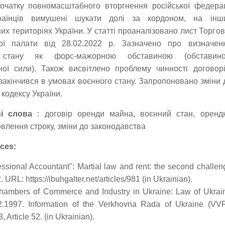
очатку повномасштабного вторгнення російської федерац
раїнців вимушені шукати долі за кордоном, на інш
их територіях України. У статті проаналізовано лист Торгов
ої палати від 28.02.2022 р. Зазначено про визначен
 стану як форс-мажорною обставиною (обставин
ої сили). Також висвітлено проблему чинності договорі
 закінчився в умовах воєнного стану. Запропоновано зміни 
 кодексу України.
і слова
: договір оренди майна, воєнний стан, оренд
овлення строку, зміни до законодавства
ces:
essional Accountant": Martial law and rent: the second challen
2. URL: https://ibuhgalter.net/articles/981 (in Ukrainian).
hambers of Commerce and Industry in Ukraine: Law of Ukrai
2.1997. Information of the Verkhovna Rada of Ukraine (VVR
, Article 52. (in Ukrainian).