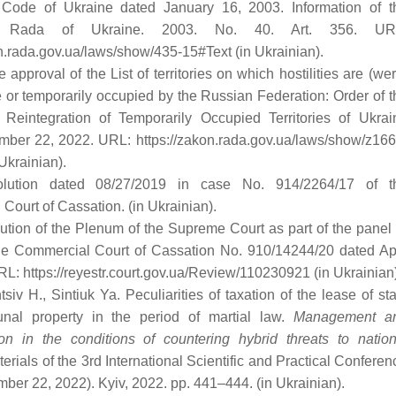
l Code of Ukraine dated January 16, 2003. Information of t
a Rada of Ukraine. 2003. No. 40. Art. 356. UR
on.rada.gov.ua/laws/show/435-15#Text (in Ukrainian).
e approval of the List of territories on which hostilities are (wer
e or temporarily occupied by the Russian Federation: Order of t
 Reintegration of Temporarily Occupied Territories of Ukrai
ber 22, 2022. URL: https://zakon.rada.gov.ua/laws/show/z166
Ukrainian).
lution dated 08/27/2019 in case No. 914/2264/17 of t
Court of Cassation. (in Ukrainian).
ution of the Plenum of the Supreme Court as part of the panel 
he Commercial Court of Cassation No. 910/14244/20 dated Apr
RL: https://reyestr.court.gov.ua/Review/110230921 (in Ukrainian)
siv H., Sintiuk Ya. Peculiarities of taxation of the lease of sta
al property in the period of martial law.
Management a
ion in the conditions of countering hybrid threats to nation
terials of the 3rd International Scientific and Practical Conferen
mber 22, 2022). Kyiv, 2022. pp. 441–444. (in Ukrainian).