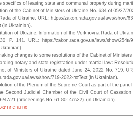
e specifics of leasing state and communal property during marti
tion of the Cabinet of Ministers of Ukraine No. 634 of 05/27/20
ada of Ukraine. URL: https://zakon.rada.gov.ua/laws/show/63
 (in Ukrainian).
itution of Ukraine. Information of the Verkhovna Rada of Ukrain
0. P. 141. URL: https://zakon.rada.gov.ua/laws/show/254к/9
Ukrainian).
aking changes to some resolutions of the Cabinet of Ministers 
arding notary and state registration under martial law: Resoluti
net of Ministers of Ukraine dated June 24, 2022 No. 719. UR
on.rada.gov.ua/laws/show/719-2022-п#Text (in Ukrainian).
lution of the Plenum of the Supreme Court as part of the panel 
he Second Judicial Chamber of the Civil Court of Cassation 
6/47/21 (proceedings No. 61-8014св22). (in Ukrainian).
жити статтю