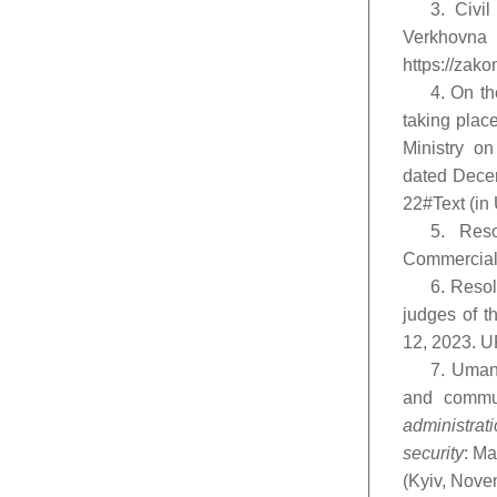
3. Civi
Verkhovn
https://zak
4. On th
taking plac
Ministry on
dated Decem
22#Text (in 
5. Reso
Commercial 
6. Resol
judges of t
12, 2023. U
7. Umant
and commun
administrat
security
: Ma
(Kyiv, Nove