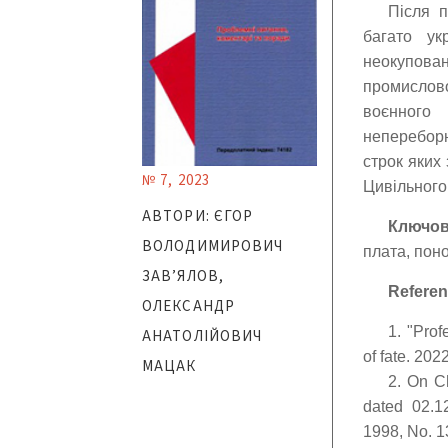
Після п
багато ук
неокупован
промислов
воєнного
непереборн
строк яких
№ 7, 2023
Цивільного
АВТОРИ: ЄГОР
Ключов
ВОЛОДИМИРОВИЧ
плата, пон
ЗАВ’ЯЛОВ,
Referen
ОЛЕКСАНДР
1. "Prof
АНАТОЛІЙОВИЧ
of fate. 202
МАЦАК
2. On C
dated 02.1
1998, No. 13