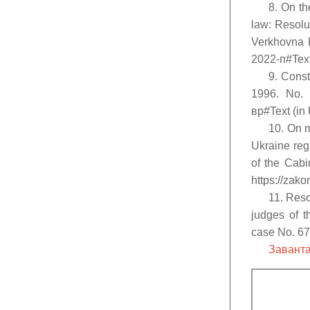
8. On th
law: Resolu
Verkhovna R
2022-п#Text
9. Const
1996. No. 3
вр#Text (in 
10. On m
Ukraine reg
of the Cabi
https://zak
11. Reso
judges of t
case No. 67
Заванта