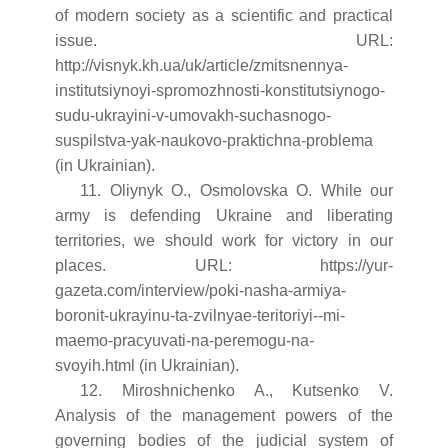
of modern society as a scientific and practical
issue. URL:
http://visnyk.kh.ua/uk/article/zmitsnennya-
institutsiynoyi-spromozhnosti-konstitutsiynogo-
sudu-ukrayini-v-umovakh-suchasnogo-
suspilstva-yak-naukovo-praktichna-problema
(in Ukrainian).
11. Oliynyk O., Osmolovska O. While our
army is defending Ukraine and liberating
territories, we should work for victory in our
places. URL: https://yur-
gazeta.com/interview/poki-nasha-armiya-
boronit-ukrayinu-ta-zvilnyae-teritoriyi--mi-
maemo-pracyuvati-na-peremogu-na-
svoyih.html (in Ukrainian).
12. Miroshnichenko A., Kutsenko V.
Analysis of the management powers of the
governing bodies of the judicial system of