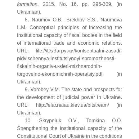
formation.
2015. No. 16. pp. 296-309. (in
Ukrainian).
8. Naumov O.B., Brekhov S.S., Naumova
L.M. Conceptual principles of increasing the
institutional capacity of fiscal bodies in the field
of international trade and economic relations.
URL: file:///D:/Загрузки/kontseptualni-zasadi-
pidvischennya-institutsiynoyi-spromozhnosti-
fiskalnih-organiv-u-sferi-mizhnarodnih-
torgovelno-ekonomichnih-operatsiy.pdf (in
Ukrainian).
9. Vorobey V.M. The state and prospects for
the development of judicial power in Ukraine.
URL: http://elar.naiau.kiev.ua/bitstream/ (in
Ukrainian).
10. Skrypniuk O.V., Tomkina O.O.
Strengthening the institutional capacity of the
Constitutional Court of Ukraine in the conditions