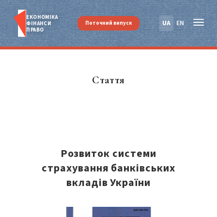
ЕКОНОМІКА
UA
EN
Поточний випуск
ФІНАНСИ
ПРАВО
Стаття
Розвиток системи
страхування банківських
вкладів України