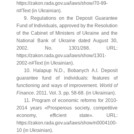
https://zakon.rada.gov.ua/laws/show/70-99-
п#Text (in Ukrainian).
9. Regulations on the Deposit Guarantee
Fund of Individuals, approved by the Resolution
of the Cabinet of Ministers of Ukraine and the
National Bank of Ukraine dated August 30,
2002. No. 1301/268. URL:
https://zakon.rada.gov.ua/laws/show/1301-
2002-п#Text (in Ukrainian).
10. Halapup N.D., Bobanych A.I. Deposit
guarantee fund of individuals: features of
functioning and ways of improvement.
World of
Finance
. 2011. Vol. 3. pp. 58-68. (in Ukrainian).
11. Program of economic reforms for 2010-
2014 years «Prosperous society, competitive
economy, efficient state». URL:
https://zakon.rada.gov.ua/laws/show/n0004100-
10 (in Ukrainian).