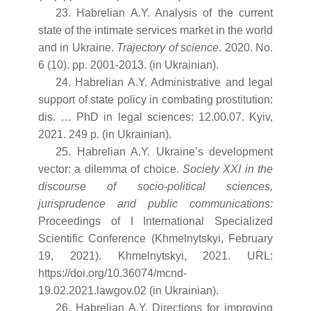
23. Habrelian A.Y. Analysis of the current
state of the intimate services market in the world
and in Ukraine.
Trajectory of science
. 2020. No.
6 (10). рр. 2001-2013. (in Ukrainian).
24. Habrelian A.Y. Administrative and legal
support of state policy in combating prostitution:
dis. … PhD in legal sciences: 12.00.07. Kyiv,
2021. 249 p. (in Ukrainian).
25. Habrelian A.Y. Ukraine’s development
vector: a dilemma of choice.
Society XXI in the
discourse of socio-political sciences,
jurisprudence and public communications:
Proceedings of I International Specialized
Scientific Conference (Khmelnytskyi, February
19, 2021). Khmelnytskyi, 2021. URL:
https://doi.org/10.36074/mcnd-
19.02.2021.lawgov.02 (in Ukrainian).
26. Habrelian A.Y. Directions for improving