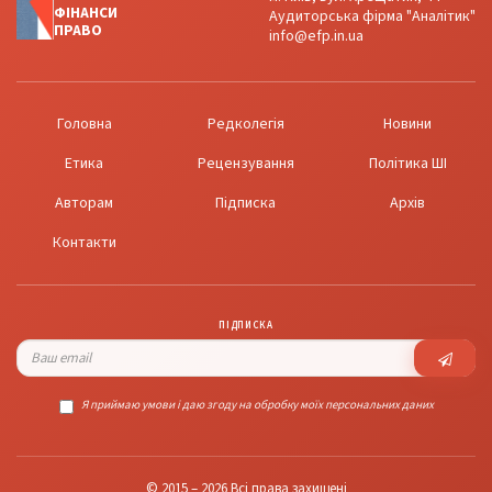
ФІНАНСИ
Аудиторська фірма "Аналітик"
ПРАВО
info@efp.in.ua
Головна
Редколегія
Новини
Етика
Рецензування
Політика ШІ
Авторам
Підписка
Архів
Контакти
ПІДПИСКА
Я приймаю умови і даю згоду на обробку моїх персональних даних
© 2015 – 2026 Всі права захищені