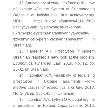
12. Anniversary of entry into force of the Law
of Ukraine «On the System of Guaranteeing
Deposits of Individuals»: first achievements.
URL: https://fg.gov.ua/articles/42141-569-
richnycya-nabuttya-chynnosti-zakonom-
ukrainy-pro-systemu-harantuvannya-vkladiv-
fizychnyh-osib-pershi-dosyahnennya.html (in
Ukrainian).
13. Habrelian A.Y. Prostitution in modern
Ukrainian realities: a new look at the problem.
Economics. Finances. Law.
2016. No. 12. рр.
28-32. (in Ukrainian).
14. Habrelian A.Y. Feasibility of legalizing
prostitution in Ukraine: arguments «for».
Modern issues of economics and law
. 2018.
No. 2 (8). рр. 135-143. (in Ukrainian).
15. Habrelian A.Y., Lytvyn O.V. Legal regime
of prostitution in Poland.
Legal systems
. 2018.