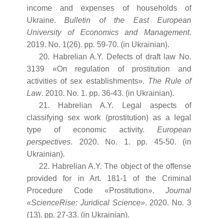
income and expenses of households of
Ukraine.
Bulletin of the East European
University of Economics and Management
.
2019. No. 1(26). рр. 59-70. (in Ukrainian).
20. Habrelian A.Y. Defects of draft law No.
3139 «On regulation of prostitution and
activities of sex establishments».
The Rule of
Law
. 2010. No. 1. рр. 36-43. (in Ukrainian).
21. Habrelian A.Y. Legal aspects of
classifying sex work (prostitution) as a legal
type of economic activity.
European
perspectives
. 2020. No. 1. рр. 45-50. (in
Ukrainian).
22. Habrelian A.Y. The object of the offense
provided for in Art. 181-1 of the Criminal
Procedure Code «Prostitution».
Journal
«ScienceRise: Juridical Science»
. 2020. No. 3
(13). рр. 27-33. (in Ukrainian).