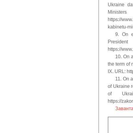
Ukraine da
Ministe
https://www
kabinetu-mi
9. On e
Presiden
https://www
10. On a
the term of
ІХ. URL: ht
11. On a
of Ukraine r
of Ukr
https://zak
Заванта