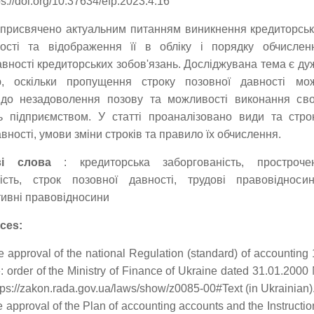
s://doi.org/10.37634/efp.2023.4.16
присвячено актуальним питанням виникнення кредиторськ
ності та відображення її в обліку і порядку обчислен
авності кредиторських зобов'язань. Досліджувана тема є ду
ю, оскільки пропущення строку позовної давності мо
 до незадоволення позову та можливості виконання сво
ь підприємством. У статті проаналізовано види та стро
вності, умови зміни строків та правило їх обчислення.
ві слова
: кредиторська заборгованість, простроче
ність, строк позовної давності, трудові правовідносин
тивні правовідносини
ces:
e approval of the national Regulation (standard) of accounting 
s»: order of the Ministry of Finance of Ukraine dated 31.01.2000
tps://zakon.rada.gov.ua/laws/show/z0085-00#Text (in Ukrainian)
e approval of the Plan of accounting accounts and the Instructio