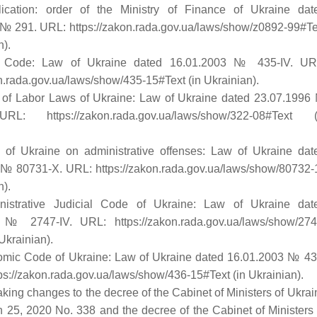
lication: order of the Ministry of Finance of Ukraine dat
№ 291. URL: https://zakon.rada.gov.ua/laws/show/z0892-99#Te
n).
l Code: Law of Ukraine dated 16.01.2003 № 435-IV. UR
on.rada.gov.ua/laws/show/435-15#Text (in Ukrainian).
 of Labor Laws of Ukraine: Law of Ukraine dated 23.07.1996
RL: https://zakon.rada.gov.ua/laws/show/322-08#Text (
 of Ukraine on administrative offenses: Law of Ukraine dat
№ 80731-Х. URL: https://zakon.rada.gov.ua/laws/show/80732-
n).
nistrative Judicial Code of Ukraine: Law of Ukraine dat
 № 2747-ІV. URL: https://zakon.rada.gov.ua/laws/show/274
Ukrainian).
omic Code of Ukraine: Law of Ukraine dated 16.01.2003 № 43
tps://zakon.rada.gov.ua/laws/show/436-15#Text (in Ukrainian).
king changes to the decree of the Cabinet of Ministers of Ukrai
 25, 2020 No. 338 and the decree of the Cabinet of Ministers 