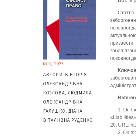
Doi:
http
Статтю 
заборгова
позовної д
актуально
призвести
зобов’язан
позовної да
№ 4, 2023
Ключо
АВТОРИ: ВІКТОРІЯ
заборгова
ОЛЕКСАНДРІВНА
адміністра
КОЗЛОВА, ЛЮДМИЛА
Referen
ОЛЕКСАНДРІВНА
1. On th
ГАЛУШКО, ДІАНА
«Liabilitie
ВІТАЛІЇВНА РУДЕНКО
20. URL: ht
2. On th