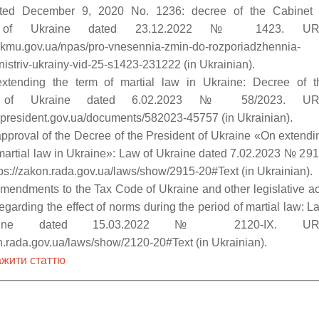
ted December 9, 2020 No. 1236: decree of the Cabinet 
rs of Ukraine dated 23.12.2022 № 1423. UR
.kmu.gov.ua/npas/pro-vnesennia-zmin-do-rozporiadzhennia-
nistriv-ukrainy-vid-25-s1423-231222 (in Ukrainian).
xtending the term of martial law in Ukraine: Decree of t
t of Ukraine dated 6.02.2023 № 58/2023. UR
.president.gov.ua/documents/582023-45757 (in Ukrainian).
pproval of the Decree of the President of Ukraine «On extendi
 martial law in Ukraine»: Law of Ukraine dated 7.02.2023 № 291
tps://zakon.rada.gov.ua/laws/show/2915-20#Text (in Ukrainian).
mendments to the Tax Code of Ukraine and other legislative ac
egarding the effect of norms during the period of martial law: L
aine dated 15.03.2022 № 2120-ІХ. UR
on.rada.gov.ua/laws/show/2120-20#Text (in Ukrainian).
жити статтю