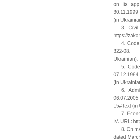
on its app
30.11.1999 
(in Ukrainia
3. Civi
https://zak
4. Code
322-08. U
Ukrainian).
5. Code
07.12.1984 
(in Ukrainia
6. Admi
06.07.2005
15#Text (in 
7. Econ
ІV. URL: ht
8. On ma
dated March