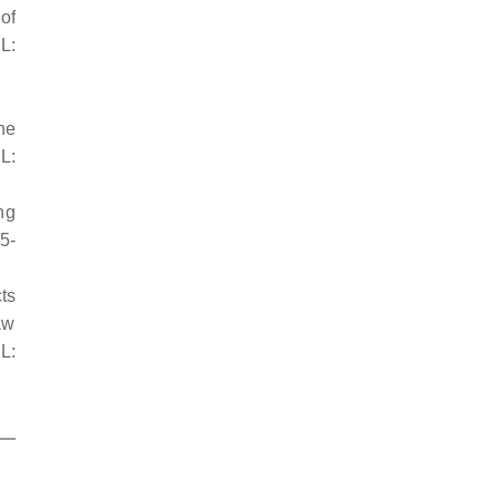
of
L:
he
L:
ng
5-
ts
aw
L: