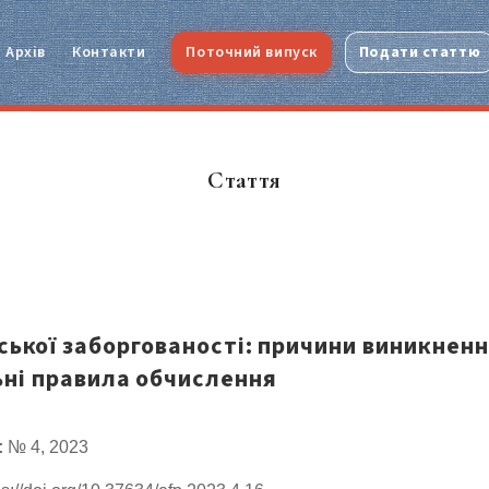
Архів
Контакти
Поточний випуск
Подати статтю
Стаття
ської заборгованості: причини виникнен
ьні правила обчислення
:
№ 4, 2023