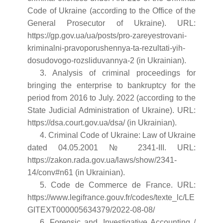
Code of Ukraine (according to the Office of the
General Prosecutor of Ukraine). URL:
https://gp.gov.ua/ua/posts/pro-zareyestrovani-
kriminalni-pravoporushennya-ta-rezultati-yih-
dosudovogo-rozsliduvannya-2 (in Ukrainian).
3. Analysis of criminal proceedings for
bringing the enterprise to bankruptcy for the
period from 2016 to July. 2022 (according to the
State Judicial Administration of Ukraine). URL:
https://dsa.court.gov.ua/dsa/ (in Ukrainian).
4. Criminal Code of Ukraine: Law of Ukraine
dated 04.05.2001 № 2341-III. URL:
https://zakon.rada.gov.ua/laws/show/2341-
14/conv#n61 (in Ukrainian).
5. Code de Commerce de France. URL:
https://www.legifrance.gouv.fr/codes/texte_lc/LE
GITEXT000005634379/2022-08-08/
6. Forensic and. Investigative Accounting /