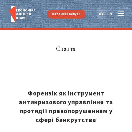
ЕКОНОМІКА
UA
EN
Поточний випуск
ФІНАНСИ
ПРАВО
Стаття
Форензік як інструмент
антикризового управління та
протидії правопорушенням у
сфері банкрутства