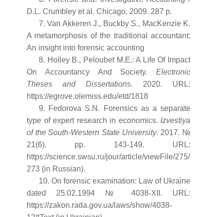
D.L. Crumbley et al. Chicago, 2009. 287 р.
7. Van Akkeren J., Buckby S., MacKenzie K.
A metamorphosis of the traditional accountant:
An insight into forensic accounting
8. Holley B., Peloubet M.E.: A Life Of Impact
On Accountancy And Society.
Electronic
Theses and Dissertations
. 2020. URL:
https://egrove.olemiss.edu/etd/1818
9. Fedorova S.N. Forensics as a separate
type of expert research in economics.
Izvestiya
of the South-Western State University
. 2017. №
21(6). pp. 143-149. URL:
https://science.swsu.ru/jour/article/viewFile/275/
273 (in Russian).
10. On forensic examination: Law of Ukraine
dated 25.02.1994 № 4038-XII. URL:
https://zakon.rada.gov.ua/laws/show/4038-