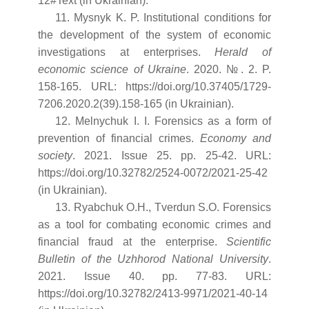
12#Text (in Ukrainian).
11. Mysnyk K. P. Institutional conditions for
the development of the system of economic
investigations at enterprises.
Herald of
economic science of Ukraine
. 2020. №. 2. P.
158-165. URL: https://doi.org/10.37405/1729-
7206.2020.2(39).158-165 (in Ukrainian).
12. Melnychuk I. I. Forensics as a form of
prevention of financial crimes.
Economy and
society
. 2021. Issue 25. pp. 25-42. URL:
https://doi.org/10.32782/2524-0072/2021-25-42
(in Ukrainian).
13. Ryabchuk O.H., Tverdun S.O. Forensics
as a tool for combating economic crimes and
financial fraud at the enterprise.
Scientific
Bulletin of the Uzhhorod National University
.
2021. Issue 40. pp. 77-83. URL:
https://doi.org/10.32782/2413-9971/2021-40-14