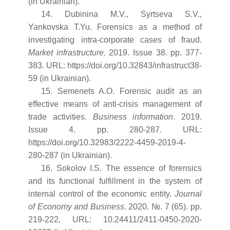
(in Ukrainian).
14. Dubinina M.V., Syrtseva S.V.,
Yankovska T.Yu. Forensics as a method of
investigating intra-corporate cases of fraud.
Market infrastructure
. 2019. Issue 38. pp. 377-
383. URL: https://doi.org/10.32843/infrastruct38-
59 (in Ukrainian).
15. Semenets A.O. Forensic audit as an
effective means of anti-crisis management of
trade activities.
Business information
. 2019.
Issue 4. pp. 280-287. URL:
https://doi.org/10.32983/2222-4459-2019-4-
280-287 (in Ukrainian).
16. Sokolov I.S. The essence of forensics
and its functional fulfillment in the system of
internal control of the economic entity.
Journal
of Economy and Business
. 2020. №. 7 (65). pp.
219-222. URL: 10.24411/2411-0450-2020-