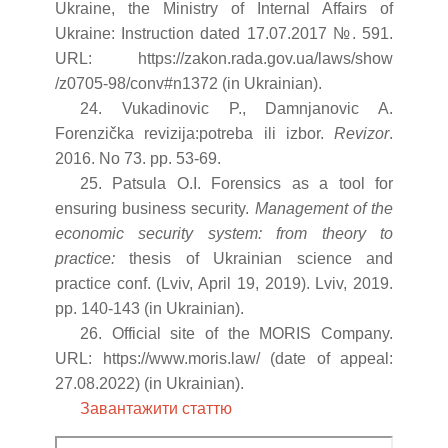
Ukraine, the Ministry of Internal Affairs of
Ukraine: Instruction dated 17.07.2017 №. 591.
URL: https://zakon.rada.gov.ua/laws/show
/z0705-98/conv#n1372 (in Ukrainian).
24. Vukadinovic P., Damnjanovic A.
Forenzička revizija:potreba ili izbor.
Revizor
.
2016. No 73. pp. 53-69.
25. Patsula O.I. Forensics as a tool for
ensuring business security.
Management of the
economic security system: from theory to
practice:
thesis of Ukrainian science and
practice conf. (Lviv, April 19, 2019). Lviv, 2019.
pp. 140-143 (in Ukrainian).
26. Official site of the MORIS Company.
URL: https://www.moris.law/ (date of appeal:
27.08.2022) (in Ukraini
an).
Завантажити статтю