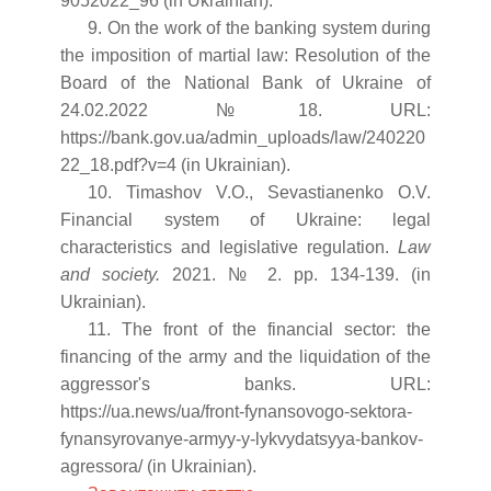
9052022_96 (in Ukrainian).
9. On the work of the banking system during
the imposition of martial law: Resolution of the
Board of the National Bank of Ukraine of
24.02.2022 №18. URL:
https://bank.gov.ua/admin_uploads/law/240220
22_18.pdf?v=4 (in Ukrainian).
10. Timashov V.O., Sevastianenko O.V.
Financial system of Ukraine: legal
characteristics and legislative regulation.
Law
and society.
2021. № 2. pp. 134-139. (in
Ukrainian).
11. The front of the financial sector: the
financing of the army and the liquidation of the
aggressor's banks. URL:
https://ua.news/ua/front-fynansovogo-sektora-
fynansyrovanye-armyy-y-lykvydatsyya-bankov-
agressora/ (in Ukrainian).