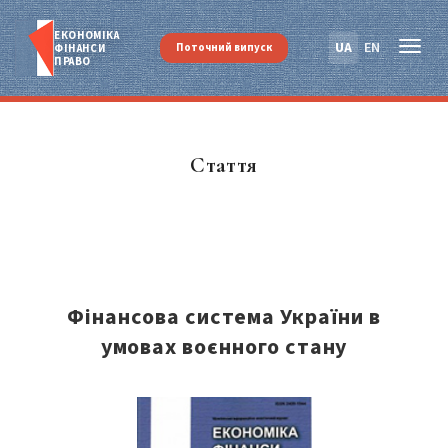
ЕКОНОМІКА
UA
EN
Поточний випуск
ФІНАНСИ
ПРАВО
Стаття
Фінансова система України в
умовах воєнного стану