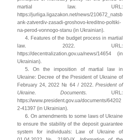
martial law. URL:
https://jurliga.ligazakon.net/news/210672_natsb
ank-zatverdiv-zasadi-groshovo-kreditno-poltiki-
na-perod-vonnogo-stanu (in Ukrainian).
4. Features of the budget process in martial
law. 2022. URL:
https://decentralization.gov.ua/news/14654 (in
Ukrainian).
5. On the imposition of martial law in
Ukraine: Decree of the President of Ukraine of
February 24, 2022 № 64 / 2022.
President of
Ukraine. Documents.
URL:
https://www.president.gov.ua/documents/64202
2-41397 (in Ukrainian).
6. On amendments to some laws of Ukraine
to ensure the stability of the deposit guarantee
system for individuals: Law of Ukraine of
01.04.2022 № 2180-IX.
Information of the